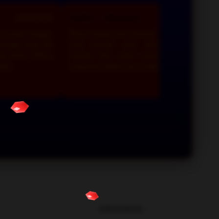
★★★★★
Andi K. — Semarang
★★★★☆
tis banget.
Bonus loyalty point beneran menguntungkan
 lewat HP,
buat member setia. Main rutin di Slot
t. Pilihan
Jackpot bikin makin banyak bonus ekstra
yang bisa diklaim tiap minggu!
Information