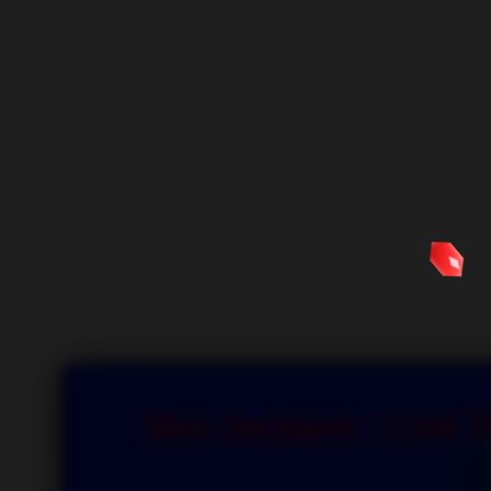
Layer Popup Close
Slot Jackpot : Link