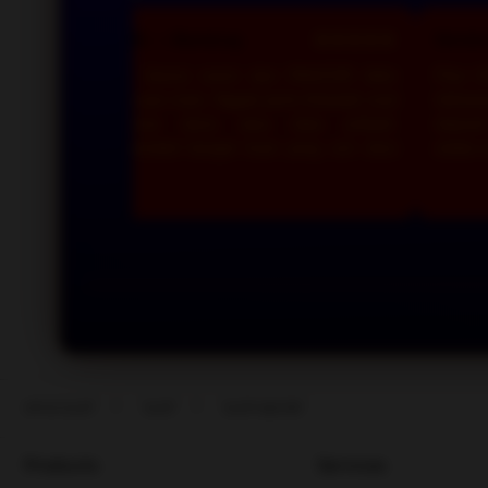
Siska M. — Bandung
★★★★★
Hendra W. —
Sistem lisensi resmi dari PAGCOR bikin
Fitur VIP man
tenang pas main. Nggak perlu khawatir soal
istimewa da
keamanan dana atau data pribadi.
deposit har
Recomended banget buat yang cari situs
selalu cair tep
aman.
SITUS SLOT
>
SLOT
>
SLOT GACOR
Footer Navigation
Products
Services