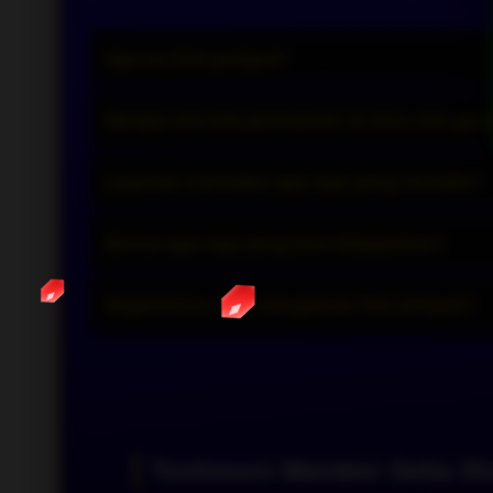
Apa itu Slot Jackpot?
Slot Jackpot adalah situs slot online resmi 
Berapa winrate permainan di situs slot gacor
mengantongi lisensi resmi PAGCOR.
Slot Jackpot bekerja sama dengan provider r
Layanan transaksi apa saja yang tersedia?
hingga 99.8%.
Tersedia layanan pelanggan profesional serta
Bonus apa saja yang bisa didapatkan?
setia.
Pemain dapat menikmati berbagai promo menar
Bagaimana cara mengakses Slot Jackpot?
Cukup ketik Slot Jackpot di pencarian Google
Testimoni Member Setia Sl