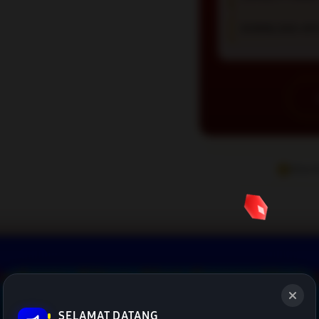
DOWNLOAD APK
Situs S
 Terbaru Situs Slot Gacor Har
Maxwin
SELAMAT DATANG