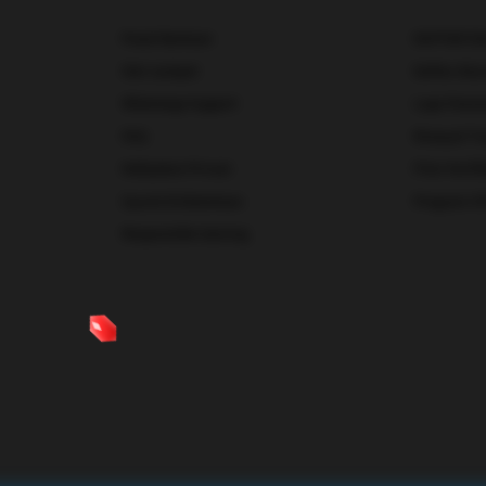
Pusat Bantuan
DAFTAR Slo
Slot Jackpot
Daftar Aku
WhatsApp Support
Lupa Passw
FAQ
Riwayat Tr
Kebijakan Privasi
Fitur Verifi
Syarat & Ketentuan
Program VI
Responsible Gaming