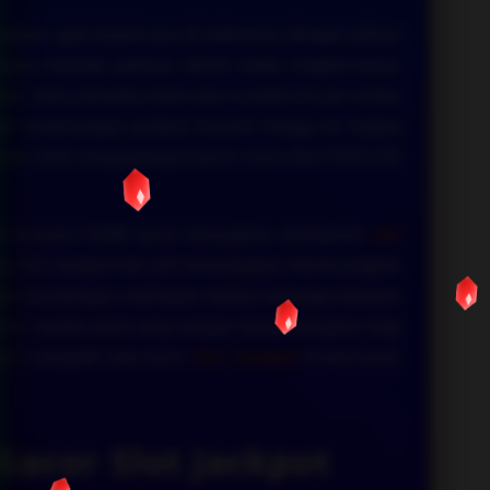
upakan agen terpercaya di indonesia dengan pilihan
pian menjadi jutawan dalam waktu singkat hanya
al, serta transaksi bank dan e-wallet 24 jam online
sasi kemenangan jackpot maxwin hingga ke tingkat
serta telah mengantongi lisensi resmi dari PAGCOR
er ternama slot88 guna menyajikan permainan
slot
ama Slot Jackpot dan raih kesempatan memenangkan
retan keuntungan melimpah melalui berbagai tawaran
onus loyalty point yang sangat menguntungkan bagi
gan mengetik kata kunci
Slot Jackpot
di pencarian
Gacor Slot Jackpot