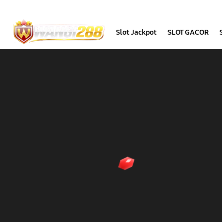
Skip
to
content
Slot Jackpot
SLOT GACOR