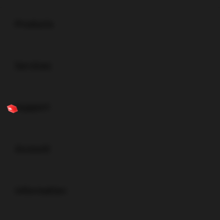
Buka
Footer Navigation
Products
Buka
Services
Buka
Support
Buka
Account
Buka
Information
Buka