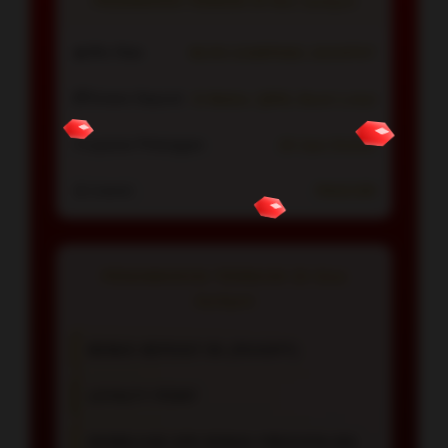
PENAWARAN TERBAIK DI Slot Jackpot
🔥
Win Rate
98.9% GAMPANG JACKPOT
💳
Sistem Deposit
E-Wallet, QRIS, Bank Lokal
⚡
Layanan Pelanggan
24 Jam Online
📱
Lisensi
PAGCOR
PENAWARAN TERBAIK DI Slot
Jackpot
BONUS DEPOSIT 8% (PGSOFT)
LOYALTY POINT
DOWNLOAD APK BONUS FREESPIN 20X