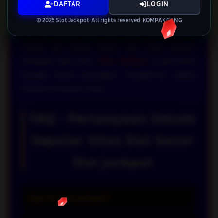
DAFTAR
LOGIN
komisi rollingan, hingga bonus loyalty point yang
sangat menguntungkan bagi para pemain. Situs
© 2025 Slot Jackpot. All rights reserved. KOMPAK GENG
slot Slot Jackpot dapat anda akses dengan sangat
mudah dan praktis kapan saja cukup dengan
mengetik kata kunci
Slot Jackpot
di pencarian
Google lewat perangkat smartphone, tablet,
maupun komputer anda.
FAQ - Pertanyaan Umum
Seputar Situs Slot Gacor
Slot Jackpot
Apa itu Slot Jackpot?