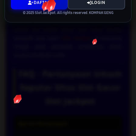
DAFTAR
LOGIN
komisi rollingan, hingga bonus loyalty point yang
sangat menguntungkan bagi para pemain. Situs
© 2025 Slot Jackpot. All rights reserved. KOMPAK GENG
slot Slot Jackpot dapat anda akses dengan sangat
mudah dan praktis kapan saja cukup dengan
mengetik kata kunci
Slot Jackpot
di pencarian
Google lewat perangkat smartphone, tablet,
maupun komputer anda.
FAQ - Pertanyaan Umum
Seputar Situs Slot Gacor
Slot Jackpot
Apa itu Slot Jackpot?