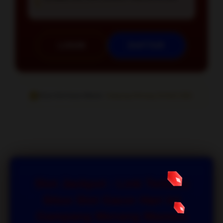
LOGIN
DAFTAR
Situs Slot Gacor Resmi :
Gampang Menang Terbaik 2026.
Layer Popup Close
Slot Jackpot : Link Terbaru
Situs Slot Gacor Hari Ini
Gampang Menang Maxwin