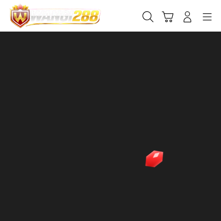
Skip
to
Cari
Troli
Login
Navigation
content