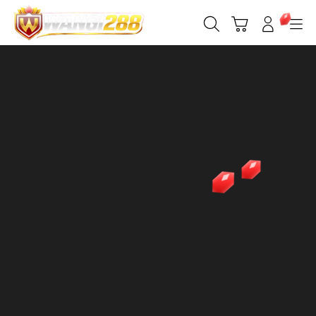
Skip
to
Cari
Troli
Login
Navigation
content