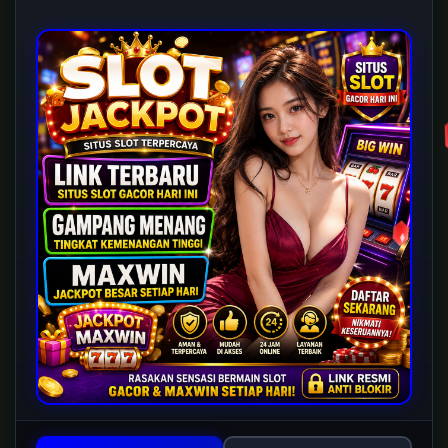
setianya, serta telah mengantongi lisensi resmi
dari PAGCOR sebagai rekomendasi situs
slot
online terupdate dan paling canggih saat ini.
Untuk menghadirkan pengalaman bermain tingkat
tinggi, kami juga bekerja sama secara resmi
dengan provider ternama slot88 guna menyajikan
permainan
slot gampang menang
dengan
persentase winrate mencapai 99.8%. Jadi jangan
ragu lagi, segera bergabung bersama Slot Jackpot
dan raih kesempatan memenangkan hadiah
jackpot bernilai ratusan juta hingga miliaran rupiah
setiap hari. Kami selalu berkomitmen memberikan
deretan keuntungan melimpah melalui berbagai
tawaran promo bonus terbaik, seperti bonus
deposit harian, bonus cashback mingguan, bonus