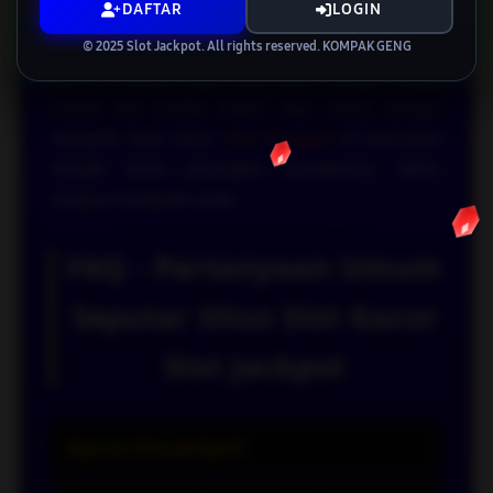
DAFTAR
LOGIN
komisi rollingan, hingga bonus loyalty point yang
sangat menguntungkan bagi para pemain. Situs
© 2025 Slot Jackpot. All rights reserved. KOMPAK GENG
slot Slot Jackpot dapat anda akses dengan sangat
mudah dan praktis kapan saja cukup dengan
mengetik kata kunci
Slot Jackpot
di pencarian
Google lewat perangkat smartphone, tablet,
maupun komputer anda.
FAQ - Pertanyaan Umum
Seputar Situs Slot Gacor
Slot Jackpot
Apa itu Slot Jackpot?