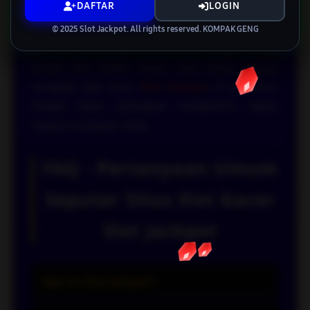
DAFTAR
LOGIN
komisi rollingan, hingga bonus loyalty point yang
sangat menguntungkan bagi para pemain. Situs
© 2025 Slot Jackpot. All rights reserved. KOMPAK GENG
slot Slot Jackpot dapat anda akses dengan sangat
mudah dan praktis kapan saja cukup dengan
mengetik kata kunci
Slot Jackpot
di pencarian
Google lewat perangkat smartphone, tablet,
maupun komputer anda.
FAQ - Pertanyaan Umum
Seputar Situs Slot Gacor
Slot Jackpot
Apa itu Slot Jackpot?