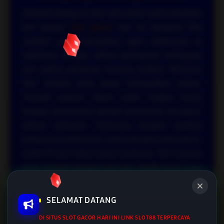
Selamat datang di situs slot online resmi penyedia
link terbaru
slot gacor
hari ini bersama Slot
Jackpot yang merupakan agen terpercaya di
indonesia dengan pilihan permainan terlengkap
dan paling gampang menang jackpot. Bersama
Slot Jackpot anda dapat mewujudkan impian
menjadi jutawan dalam waktu singkat hanya
dengan memainkan deretan permainan slot gacor
pilihan terfavorit. Didukung dengan fasilitas
pelayanan profesional, serta transaksi bank dan e-
wallet 24 jam online tanpa hambatan. Slot Jackpot
telah terbukti sebagai link situs slot88 resmi yang
konsisten memberikan sensasi kemenangan
jackpot maxwin hingga ke tingkat maksimal,
SELAMAT DATANG
lengkap dengan ketersediaan fitur VIP paling
DI SITUS SLOT GACOR HARI INI LINK SLOT88 TERPERCAYA
mutakhir untuk memanjakan seluruh member