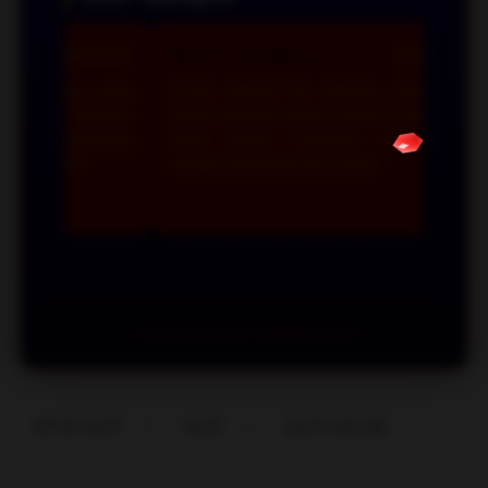
★★★★★
Budi P. — Surabaya
★★★★☆
ng menang yang
Proses deposit dan withdraw super cepat!
te-nya beneran
Bebas transaksi pakai E-wallet 24 jam penuh
ebentar langsung
tanpa drama. Pelayanan CS-nya juga
e Slot88!
sangat profesional dan ramah.
© 2026 Slot Jackpot. All rights reserved.
SITUS SLOT
>
SLOT
>
SLOT GACOR