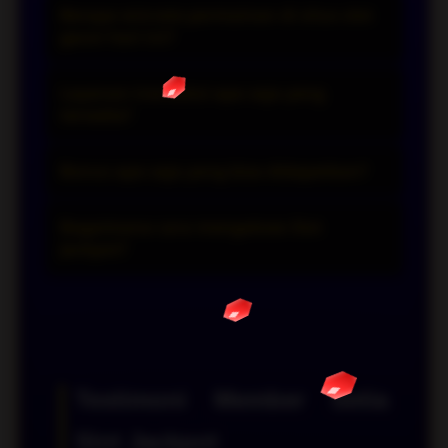
Slot Jackpot adalah situs slot online resmi
Berapa winrate permainan di situs slot
dan terpercaya di Indonesia dengan
gacor hari ini?
pilihan permainan terlengkap. Situs ini
Slot Jackpot bekerja sama dengan provider
dijamin aman karena telah mengantongi
Layanan transaksi apa saja yang
resmi seperti slot88 untuk menghadirkan
lisensi resmi PAGCOR.
tersedia?
permainan slot gacor hari ini gampang
Tersedia layanan pelanggan profesional
menang dengan winrate hingga 99.8%.
Bonus apa saja yang bisa didapatkan?
serta transaksi via Bank dan E-wallet 24
jam nonstop tanpa hambatan, lengkap
Pemain dapat menikmati berbagai promo
Bagaimana cara mengakses Slot
dengan fitur VIP untuk member setia.
menarik seperti Bonus Deposit Harian,
Jackpot?
Cashback Mingguan, Komisi Rollingan,
Cukup ketik Slot Jackpot di pencarian
hingga Bonus Loyalty Point.
Google lewat perangkat smartphone,
tablet, atau komputer Anda akan
menemukan link resmi kami.
Testimoni Member Setia
Slot Jackpot