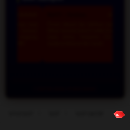
★★★★★
Budi P. — Surabaya
★★★★☆
ang menang yang
Proses deposit dan withdraw super cepat!
ate-nya beneran
Bebas transaksi pakai E-wallet 24 jam penuh
sebentar langsung
tanpa drama. Pelayanan CS-nya juga
ame Slot88!
sangat profesional dan ramah.
© 2026 Slot Jackpot. All rights reserved.
SITUS SLOT
>
SLOT
>
SLOT GACOR