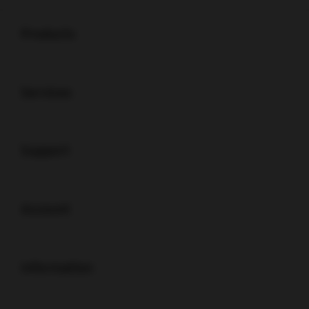
Buka
Footer Navigation
Products
Buka
Services
Buka
Support
Buka
Account
Buka
Information
Buka