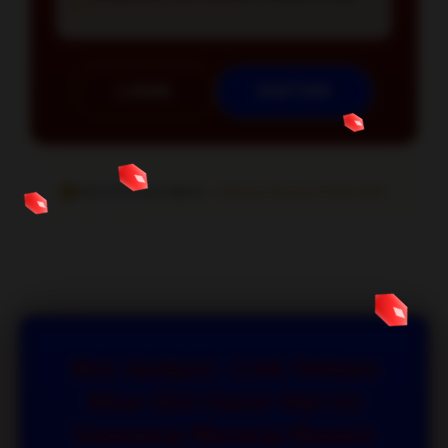
LOGIN
DAFTAR
Situs Slot Gacor Resmi :
Gampang Menang Terbaik 2026.
Layer Popup Close
Slot Jackpot : Link Terbaru
Situs Slot Gacor Hari Ini
Gampang Menang Maxwin