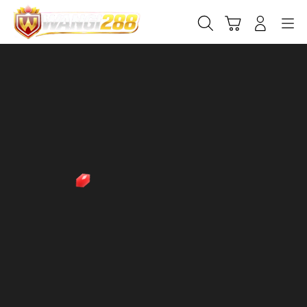
Skip
to
Cari
Troli
Login
Navigation
content