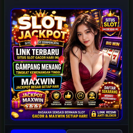
setianya, serta telah mengantongi lisensi resmi
dari PAGCOR sebagai rekomendasi situs
slot
online terupdate dan paling canggih saat ini.
Untuk menghadirkan pengalaman bermain tingkat
tinggi, kami juga bekerja sama secara resmi
dengan provider ternama slot88 guna menyajikan
permainan
slot gampang menang
dengan
persentase winrate mencapai 99.8%. Jadi jangan
ragu lagi, segera bergabung bersama Slot Jackpot
dan raih kesempatan memenangkan hadiah
jackpot bernilai ratusan juta hingga miliaran rupiah
setiap hari. Kami selalu berkomitmen memberikan
deretan keuntungan melimpah melalui berbagai
tawaran promo bonus terbaik, seperti bonus
deposit harian, bonus cashback mingguan, bonus