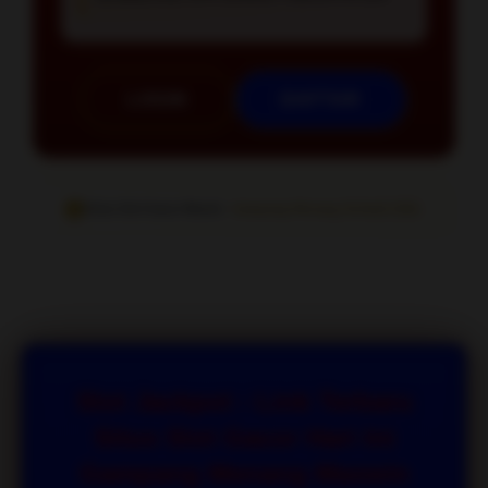
LOGIN
DAFTAR
Situs Slot Gacor Resmi :
Gampang Menang Terbaik 2026.
Layer Popup Close
Slot Jackpot : Link Terbaru
Situs Slot Gacor Hari Ini
Gampang Menang Maxwin