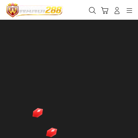
Skip
to
Cari
Troli
Login
Navigation
content