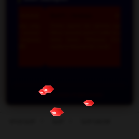
★★★★★
Budi P. — Surabaya
★★★★☆
ang menang yang
Proses deposit dan withdraw super cepat!
ate-nya beneran
Bebas transaksi pakai E-wallet 24 jam penuh
sebentar langsung
tanpa drama. Pelayanan CS-nya juga
me Slot88!
sangat profesional dan ramah.
© 2026 Slot Jackpot. All rights reserved.
SITUS SLOT
>
SLOT
>
SLOT GACOR