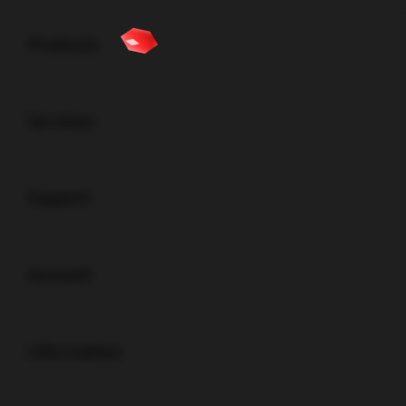
Buka
Footer Navigation
Products
Buka
Services
Buka
Support
Buka
Account
Buka
Information
Buka