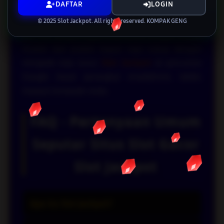
DAFTAR
LOGIN
komisi rollingan, hingga bonus loyalty point yang
sangat menguntungkan bagi para pemain. Situs
© 2025 Slot Jackpot. All rights reserved. KOMPAK GENG
slot Slot Jackpot dapat anda akses dengan sangat
mudah dan praktis kapan saja cukup dengan
mengetik kata kunci
Slot Jackpot
di pencarian
Google lewat perangkat smartphone, tablet,
maupun komputer anda.
FAQ - Pertanyaan Umum
Seputar Situs Slot Gacor
Slot Jackpot
Apa itu Slot Jackpot?