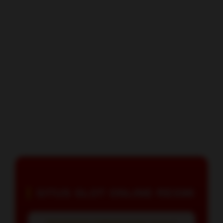
Slot Jackpot : Link
Terbaru Situs Slot Gacor
Hari Ini Gampang Menang
Maxwin
SITUS SLOT ONLINE RESMI