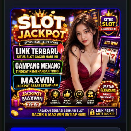
setianya, serta telah mengantongi lisensi resmi
dari PAGCOR sebagai rekomendasi situs
slot
online terupdate dan paling canggih saat ini.
Untuk menghadirkan pengalaman bermain tingkat
tinggi, kami juga bekerja sama secara resmi
dengan provider ternama slot88 guna menyajikan
permainan
slot gampang menang
dengan
persentase winrate mencapai 99.8%. Jadi jangan
ragu lagi, segera bergabung bersama Slot Jackpot
dan raih kesempatan memenangkan hadiah
jackpot bernilai ratusan juta hingga miliaran rupiah
setiap hari. Kami selalu berkomitmen memberikan
deretan keuntungan melimpah melalui berbagai
tawaran promo bonus terbaik, seperti bonus
deposit harian, bonus cashback mingguan, bonus