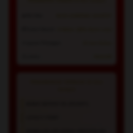
PENAWARAN TERBAIK DI Slot Jackpot
🔥
Win Rate
98.9% GAMPANG JACKPOT
💳
Sistem Deposit
E-Wallet, QRIS, Bank Lokal
⚡
Layanan Pelanggan
24 Jam Online
📱
Lisensi
PAGCOR
PENAWARAN TERBAIK DI Slot
Jackpot
BONUS DEPOSIT 8% (PGSOFT)
LOYALTY POINT
DOWNLOAD APK BONUS FREESPIN 20X