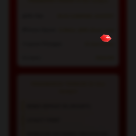
PENAWARAN TERBAIK DI Slot Jackpot
🔥
Win Rate
98.9% GAMPANG JACKPOT
💳
Sistem Deposit
E-Wallet, QRIS, Bank Lokal
⚡
Layanan Pelanggan
24 Jam Online
📱
Lisensi
PAGCOR
PENAWARAN TERBAIK DI Slot
Jackpot
BONUS DEPOSIT 8% (PGSOFT)
LOYALTY POINT
DOWNLOAD APK BONUS FREESPIN 20X