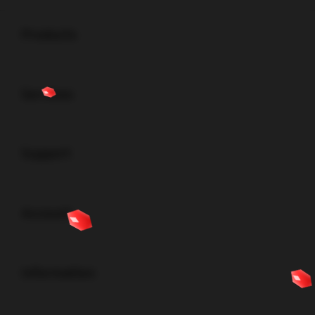
Buka
Footer Navigation
Products
Buka
Services
Buka
Support
Buka
Account
Buka
Information
Buka