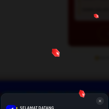
DOWNLOAD APK
Situs S
 Terbaru Situs Slot Gacor Har
Maxwin
SELAMAT DATANG