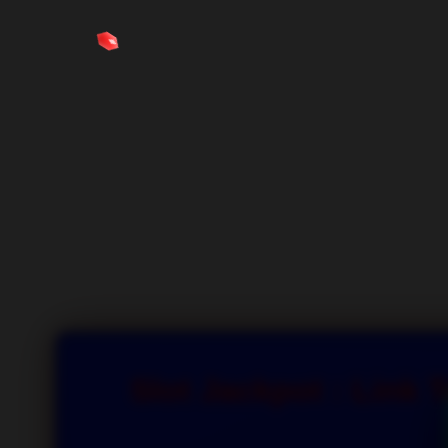
Layer Popup Close
Slot Jackpot : Link