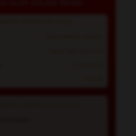
US SLOT ONLINE RESMI
AWARAN TERBAIK DI Slot Jackpot
98.9% GAMPANG JACKPOT
E-Wallet, QRIS, Bank Lokal
n
24 Jam Online
PAGCOR
ARAN TERBAIK DI Slot Jackpot
 8% (PGSOFT)