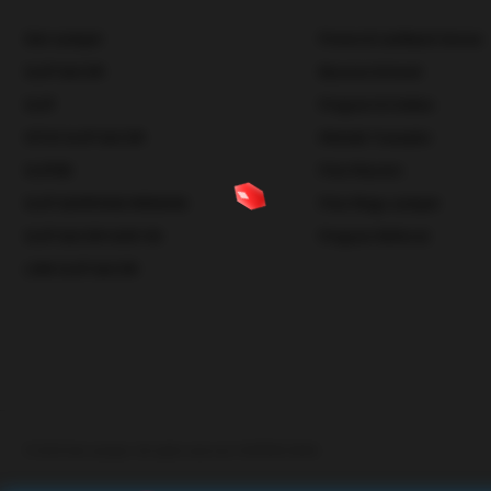
Slot Jackpot
Promo & Cashback Harian
SLOT GACOR
Bocoran & Event
SLOT
Program & Undian
SITUS SLOT GACOR
Metode Transaksi
SLOT88
Fitur Maxwin
SLOT GAMPANG MENANG
Fitur Mega Jackpot
SLOT GACOR HARI INI
Program Referral
LINK SLOT GACOR
© 2025 Slot Jackpot. All rights reserved. KOMPAK GENG