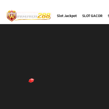
Skip
to
content
Slot Jackpot
SLOT GACOR