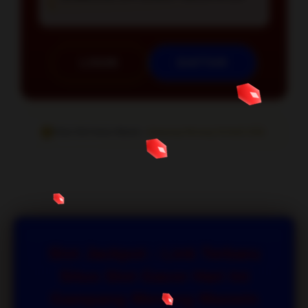
LOGIN
DAFTAR
Situs Slot Gacor Resmi :
Gampang Menang Terbaik 2026.
Layer Popup Close
Slot Jackpot : Link Terbaru
Situs Slot Gacor Hari Ini
Gampang Menang Maxwin