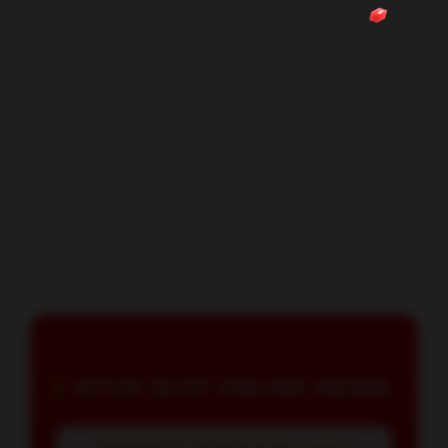
Slot Jackpot : Link
Terbaru Situs Slot Gacor
Hari Ini Gampang Menang
Maxwin
SITUS SLOT ONLINE RESMI