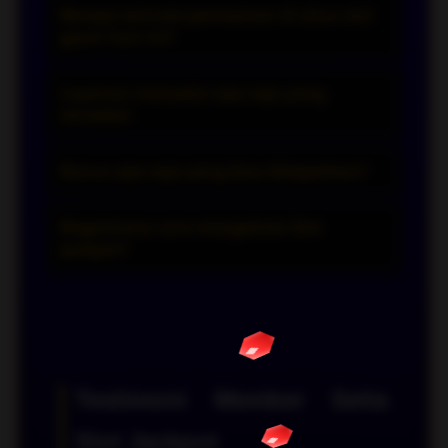
Slot Jackpot adalah situs slot online resmi
Berapa winrate permainan di situs slot
dan terpercaya di Indonesia dengan
gacor hari ini?
pilihan permainan terlengkap. Situs ini
Slot Jackpot bekerja sama dengan provider
dijamin aman karena telah mengantongi
Layanan transaksi apa saja yang
resmi seperti slot88 untuk menghadirkan
lisensi resmi PAGCOR.
tersedia?
permainan slot gacor hari ini gampang
Tersedia layanan pelanggan profesional
menang dengan winrate hingga 99.8%.
Bonus apa saja yang bisa didapatkan?
serta transaksi via Bank dan E-wallet 24
jam nonstop tanpa hambatan, lengkap
Pemain dapat menikmati berbagai promo
Bagaimana cara mengakses Slot
dengan fitur VIP untuk member setia.
menarik seperti Bonus Deposit Harian,
Jackpot?
Cashback Mingguan, Komisi Rollingan,
Cukup ketik Slot Jackpot di pencarian
hingga Bonus Loyalty Point.
Google lewat perangkat smartphone,
tablet, atau komputer Anda akan
menemukan link resmi kami.
Testimoni Member Setia
Slot Jackpot