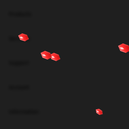
Buka
Footer Navigation
Products
Buka
Services
Buka
Support
Buka
Account
Buka
Information
Buka