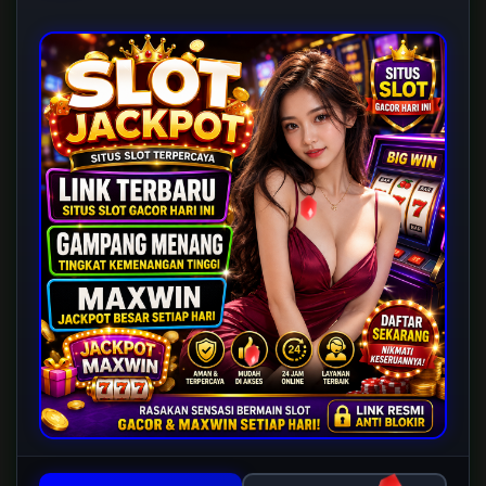
setianya, serta telah mengantongi lisensi resmi
dari PAGCOR sebagai rekomendasi situs
slot
online terupdate dan paling canggih saat ini.
Untuk menghadirkan pengalaman bermain tingkat
tinggi, kami juga bekerja sama secara resmi
dengan provider ternama slot88 guna menyajikan
permainan
slot gampang menang
dengan
persentase winrate mencapai 99.8%. Jadi jangan
ragu lagi, segera bergabung bersama Slot Jackpot
dan raih kesempatan memenangkan hadiah
jackpot bernilai ratusan juta hingga miliaran rupiah
setiap hari. Kami selalu berkomitmen memberikan
deretan keuntungan melimpah melalui berbagai
tawaran promo bonus terbaik, seperti bonus
deposit harian, bonus cashback mingguan, bonus