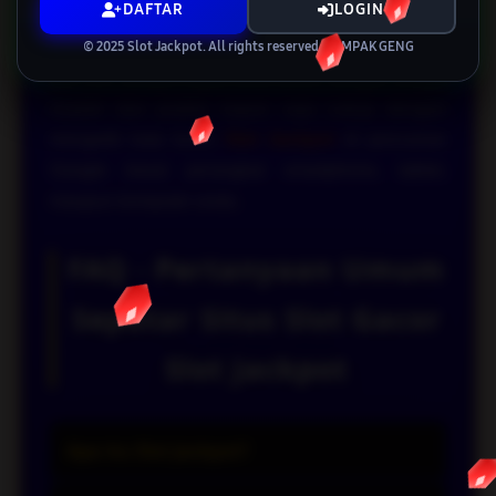
DAFTAR
LOGIN
komisi rollingan, hingga bonus loyalty point yang
sangat menguntungkan bagi para pemain. Situs
© 2025 Slot Jackpot. All rights reserved. KOMPAK GENG
slot Slot Jackpot dapat anda akses dengan sangat
mudah dan praktis kapan saja cukup dengan
mengetik kata kunci
Slot Jackpot
di pencarian
Google lewat perangkat smartphone, tablet,
maupun komputer anda.
FAQ - Pertanyaan Umum
Seputar Situs Slot Gacor
Slot Jackpot
Apa itu Slot Jackpot?