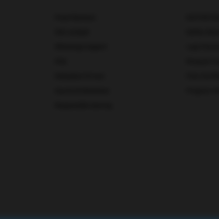
Pusat Bantuan
DAFTAR Slo
Slot Jackpot
Daftar Aku
WhatsApp Support
Lupa Passw
FAQ
Riwayat Tr
Kebijakan Privasi
Fitur Verifi
Syarat & Ketentuan
Program VI
Responsible Gaming