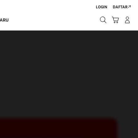
LOGIN
DAFTAR
Cari
Troli
Login/Sign-Up
BARU
Cari
pot : Link Terbaru Situs
acor Hari Ini Gampang
Menang Maxwin