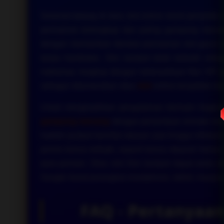
Selamat datang di situs slot online resmi penyedia 
permainan terlengkap dan paling gampang menan
dengan memainkan deretan permainan slot gacor pili
tanpa hambatan. Slot Jackpot telah terbukti seb
maksimal, lengkap dengan ketersediaan fitur VIP 
sebagai rekomendasi situs
slot
online terupdate dan
Untuk menghadirkan pengalaman bermain tingkat 
gampang menang
dengan persentase winrate men
hadiah jackpot bernilai ratusan juta hingga milia
promo bonus terbaik, seperti bonus deposit haria
para pemain. Situs slot Slot Jackpot dapat anda
Google lewat perangkat smartphone, tablet, maupu
FAQ - Pertanyaan