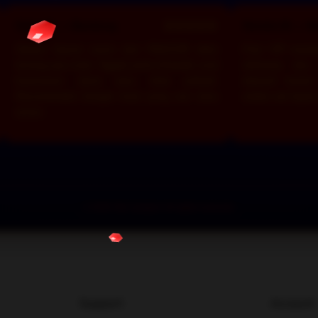
iska M. — Bandung
★★★★★
Hendra W. — Medan
stem lisensi resmi dari PAGCOR bikin
Fitur VIP mantap ban
nang pas main. Nggak perlu khawatir soal
istimewa dan bonu
eamanan dana atau data pribadi.
deposit harian dan
comended banget buat yang cari situs
selalu cair tepat waktu
man.
© 2026 Slot Jackpot. All rights reserved.
Support
Account