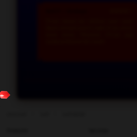
★★★★★
Budi P. — Surabaya
★★★★☆
S
enang yang
Proses deposit dan withdraw super cepat!
Si
ya beneran
Bebas transaksi pakai E-wallet 24 jam penuh
te
tar langsung
tanpa drama. Pelayanan CS-nya juga
k
ot88!
sangat profesional dan ramah.
Re
a
SITUS SLOT
>
SLOT
>
SLOT GACOR
Footer Navigation
Products
Services