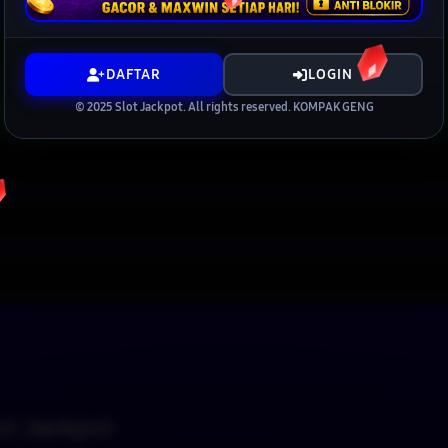
DAFTAR
LOGIN
dan terpercaya di Indonesia dengan pilihan permainan te
 hari ini?
© 2025 Slot Jackpot. All rights reserved. KOMPAK GENG
esmi seperti slot88 untuk menghadirkan permainan slot 
 transaksi via Bank dan E-wallet 24 jam nonstop tanpa ha
ik seperti Bonus Deposit Harian, Cashback Mingguan, Komi
 lewat perangkat smartphone, tablet, atau komputer Anda 
ot Jackpot