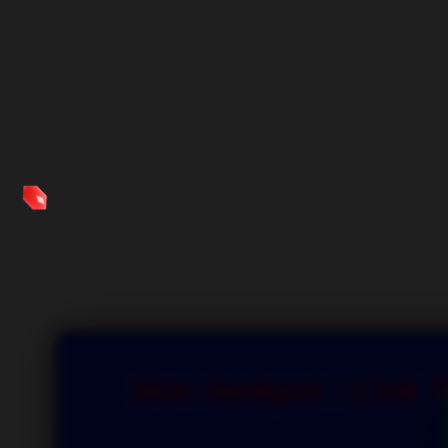
Layer Popup Close
Slot Jackpot : Link