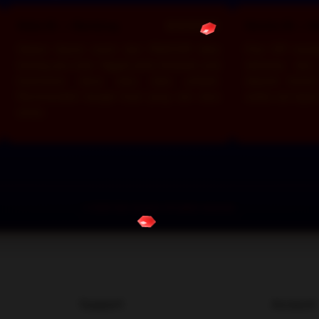
ka M. — Bandung
★★★★★
Hendra W. — Medan
em lisensi resmi dari PAGCOR bikin
Fitur VIP mantap bange
ng pas main. Nggak perlu khawatir soal
istimewa dan bonus
manan dana atau data pribadi.
deposit harian dan c
mended banget buat yang cari situs
selalu cair tepat waktu!
n.
© 2026 Slot Jackpot. All rights reserved.
Support
Account