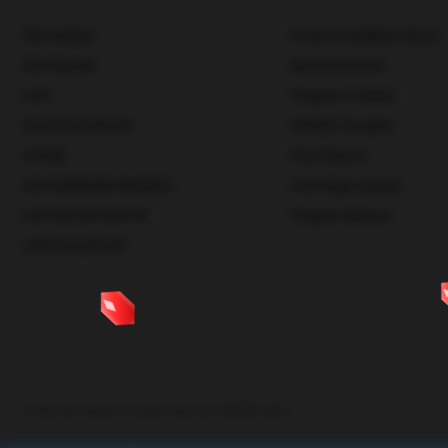
Slot Jackpot
Promo & Cashback Harian
SLOT GACOR
Bocoran & Event
SLOT
Program & Undian
SITUS SLOT GACOR
Metode Transaksi
SLOT88
Fitur Maxwin
SLOT GAMPANG MENANG
Fitur Mega Jackpot
SLOT GACOR HARI INI
Program Referral
LINK SLOT GACOR
© 2025 Slot Jackpot. All rights reserved. KOMPAK GENG