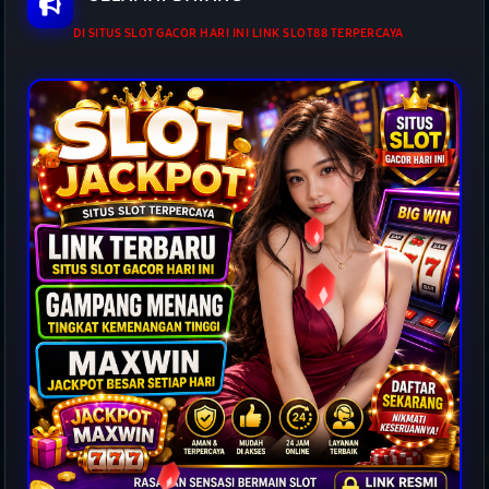
link terbaru
slot gacor
hari ini bersama Slot Jackpot yang mer
DI SITUS SLOT GACOR HARI INI LINK SLOT88 TERPERCAYA
g jackpot. Bersama Slot Jackpot anda dapat mewujudkan im
han terfavorit. Didukung dengan fasilitas pelayanan profesion
agai link situs slot88 resmi yang konsisten memberikan sen
paling mutakhir untuk memanjakan seluruh member setianya, 
 paling canggih saat ini.
tinggi, kami juga bekerja sama secara resmi dengan provid
capai 99.8%. Jadi jangan ragu lagi, segera bergabung bers
ran rupiah setiap hari. Kami selalu berkomitmen memberikan de
n, bonus cashback mingguan, bonus komisi rollingan, hingga b
 akses dengan sangat mudah dan praktis kapan saja cukup den
n komputer anda.
 Umum Seputar Situs Slot 