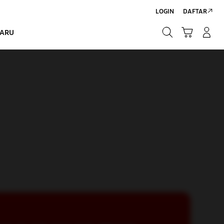
LOGIN
DAFTAR
Cari
Troli
Login/Sign-Up
BARU
Cari
pot : Link Terbaru Situs
acor Hari Ini Gampang
Menang Maxwin