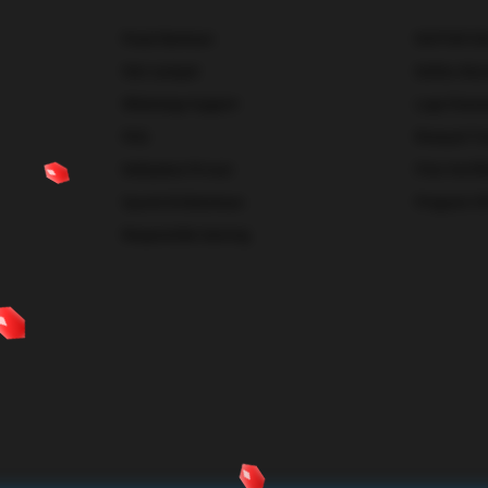
Pusat Bantuan
DAFTAR Slo
Slot Jackpot
Daftar Aku
WhatsApp Support
Lupa Passw
FAQ
Riwayat Tr
Kebijakan Privasi
Fitur Verifi
Syarat & Ketentuan
Program VI
Responsible Gaming