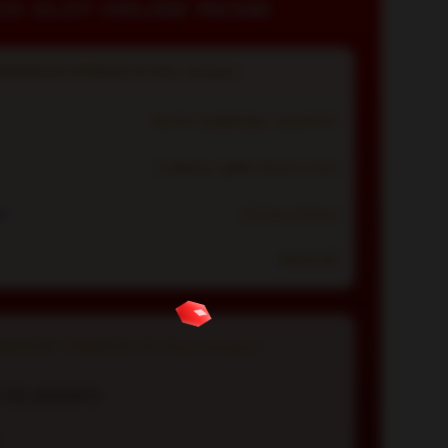
US SLOT ONLINE RESMI
AWARAN TERBAIK DI Slot Jackpot
98.9% GAMPANG JACKPOT
E-Wallet, QRIS, Bank Lokal
n
24 Jam Online
PAGCOR
ARAN TERBAIK DI Slot Jackpot
 8% (PGSOFT)