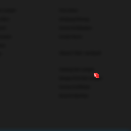
t Jackpot
Fitur Akses
n Baru
Gampang Menang
ord
Aturan & Kebijakan
ansaksi
Kontak Resmi
kasi
About Slot Jackpot
P
Tentang Slot Jackpot
Kenapa Pilih Slot Jackpot
Partner & Affiliate
Brand & Identitas