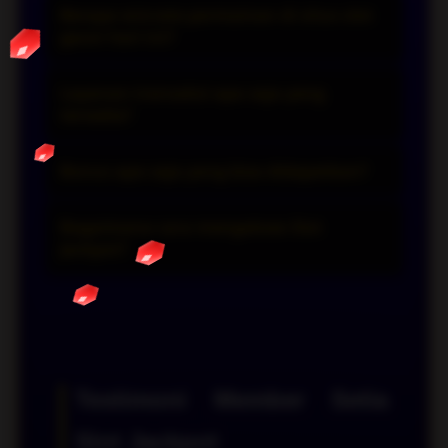
Slot Jackpot adalah situs slot online resmi
Berapa winrate permainan di situs slot
dan terpercaya di Indonesia dengan
gacor hari ini?
pilihan permainan terlengkap. Situs ini
Slot Jackpot bekerja sama dengan provider
dijamin aman karena telah mengantongi
Layanan transaksi apa saja yang
resmi seperti slot88 untuk menghadirkan
lisensi resmi PAGCOR.
tersedia?
permainan slot gacor hari ini gampang
Tersedia layanan pelanggan profesional
menang dengan winrate hingga 99.8%.
Bonus apa saja yang bisa didapatkan?
serta transaksi via Bank dan E-wallet 24
jam nonstop tanpa hambatan, lengkap
Pemain dapat menikmati berbagai promo
Bagaimana cara mengakses Slot
dengan fitur VIP untuk member setia.
menarik seperti Bonus Deposit Harian,
Jackpot?
Cashback Mingguan, Komisi Rollingan,
Cukup ketik Slot Jackpot di pencarian
hingga Bonus Loyalty Point.
Google lewat perangkat smartphone,
tablet, atau komputer Anda akan
menemukan link resmi kami.
Testimoni Member Setia
Slot Jackpot