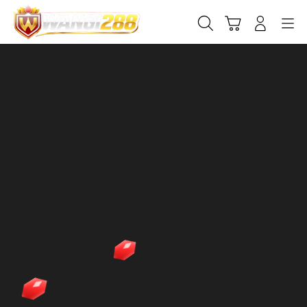
Skip
to
Cari
Troli
Login
Navigation
content