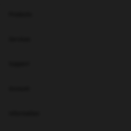
Buka
Footer Navigation
Products
Buka
Services
Buka
Support
Buka
Account
Buka
Information
Buka