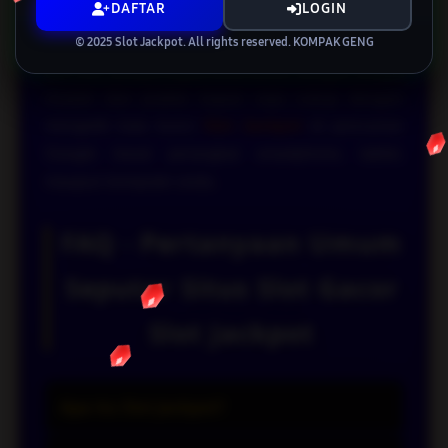
DAFTAR
LOGIN
komisi rollingan, hingga bonus loyalty point yang
sangat menguntungkan bagi para pemain. Situs
© 2025 Slot Jackpot. All rights reserved. KOMPAK GENG
slot Slot Jackpot dapat anda akses dengan sangat
mudah dan praktis kapan saja cukup dengan
mengetik kata kunci
Slot Jackpot
di pencarian
Google lewat perangkat smartphone, tablet,
maupun komputer anda.
FAQ - Pertanyaan Umum
Seputar Situs Slot Gacor
Slot Jackpot
Apa itu Slot Jackpot?