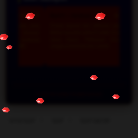
★★★★★
Budi P. — Surabaya
★★★★☆
ang menang yang
Proses deposit dan withdraw super cepat!
ate-nya beneran
Bebas transaksi pakai E-wallet 24 jam penuh
ebentar langsung
tanpa drama. Pelayanan CS-nya juga
me Slot88!
sangat profesional dan ramah.
© 2026 Slot Jackpot. All rights reserved.
SITUS SLOT
>
SLOT
>
SLOT GACOR