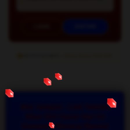
LOGIN
DAFTAR
Situs Slot Gacor Resmi :
Gampang Menang Terbaik 2026.
Layer Popup Close
Slot Jackpot : Link Terbaru
Situs Slot Gacor Hari Ini
Gampang Menang Maxwin