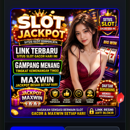
setianya, serta telah mengantongi lisensi resmi
dari PAGCOR sebagai rekomendasi situs
slot
online terupdate dan paling canggih saat ini.
Untuk menghadirkan pengalaman bermain tingkat
tinggi, kami juga bekerja sama secara resmi
dengan provider ternama slot88 guna menyajikan
permainan
slot gampang menang
dengan
persentase winrate mencapai 99.8%. Jadi jangan
ragu lagi, segera bergabung bersama Slot Jackpot
dan raih kesempatan memenangkan hadiah
jackpot bernilai ratusan juta hingga miliaran rupiah
setiap hari. Kami selalu berkomitmen memberikan
deretan keuntungan melimpah melalui berbagai
tawaran promo bonus terbaik, seperti bonus
deposit harian, bonus cashback mingguan, bonus