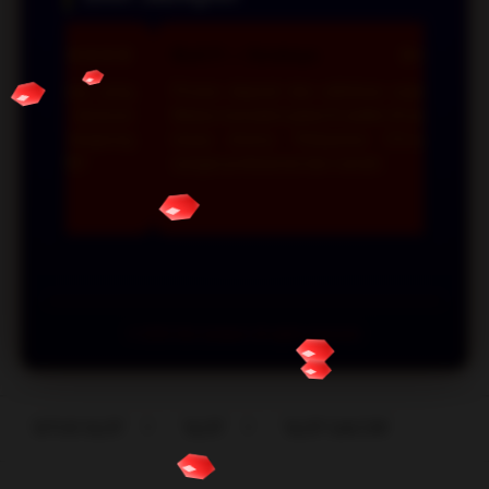
★★★★★
Budi P. — Surabaya
★★★★☆
ng menang yang
Proses deposit dan withdraw super cepat!
te-nya beneran
Bebas transaksi pakai E-wallet 24 jam penuh
ebentar langsung
tanpa drama. Pelayanan CS-nya juga
me Slot88!
sangat profesional dan ramah.
© 2026 Slot Jackpot. All rights reserved.
SITUS SLOT
>
SLOT
>
SLOT GACOR