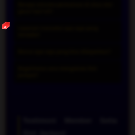
Slot Jackpot adalah situs slot online resmi
Berapa winrate permainan di situs slot
dan terpercaya di Indonesia dengan
gacor hari ini?
pilihan permainan terlengkap. Situs ini
Slot Jackpot bekerja sama dengan provider
dijamin aman karena telah mengantongi
Layanan transaksi apa saja yang
resmi seperti slot88 untuk menghadirkan
lisensi resmi PAGCOR.
tersedia?
permainan slot gacor hari ini gampang
Tersedia layanan pelanggan profesional
menang dengan winrate hingga 99.8%.
Bonus apa saja yang bisa didapatkan?
serta transaksi via Bank dan E-wallet 24
jam nonstop tanpa hambatan, lengkap
Pemain dapat menikmati berbagai promo
Bagaimana cara mengakses Slot
dengan fitur VIP untuk member setia.
menarik seperti Bonus Deposit Harian,
Jackpot?
Cashback Mingguan, Komisi Rollingan,
Cukup ketik Slot Jackpot di pencarian
hingga Bonus Loyalty Point.
Google lewat perangkat smartphone,
tablet, atau komputer Anda akan
menemukan link resmi kami.
Testimoni Member Setia
Slot Jackpot