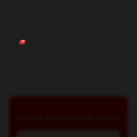
Slot Jackpot : Link
Terbaru Situs Slot Gacor
Hari Ini Gampang Menang
Maxwin
SITUS SLOT ONLINE RESMI