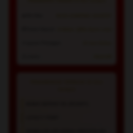
PENAWARAN TERBAIK DI Slot Jackpot
🔥
Win Rate
98.9% GAMPANG JACKPOT
💳
Sistem Deposit
E-Wallet, QRIS, Bank Lokal
⚡
Layanan Pelanggan
24 Jam Online
📱
Lisensi
PAGCOR
PENAWARAN TERBAIK DI Slot
Jackpot
BONUS DEPOSIT 8% (PGSOFT)
LOYALTY POINT
DOWNLOAD APK BONUS FREESPIN 20X