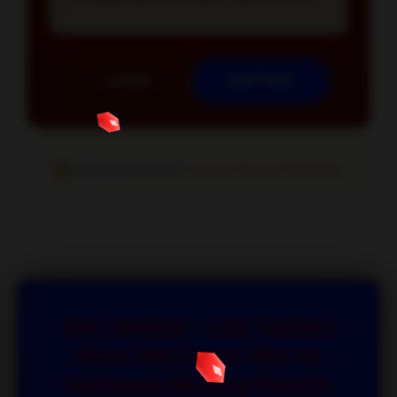
LOGIN
DAFTAR
Situs Slot Gacor Resmi :
Gampang Menang Terbaik 2026.
Layer Popup Close
Slot Jackpot : Link Terbaru
Situs Slot Gacor Hari Ini
Gampang Menang Maxwin