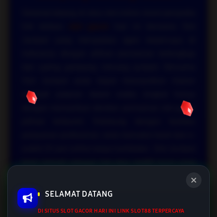
Selamat datang di situs slot online resmi penyedia
link terbaru
slot gacor
hari ini bersama Slot
Jackpot yang merupakan agen terpercaya di
indonesia dengan pilihan permainan terlengkap
dan paling gampang menang jackpot. Bersama
Slot Jackpot anda dapat mewujudkan impian
menjadi jutawan dalam waktu singkat hanya
dengan memainkan deretan permainan slot gacor
pilihan terfavorit. Didukung dengan fasilitas
pelayanan profesional, serta transaksi bank dan e-
wallet 24 jam online tanpa hambatan. Slot Jackpot
telah terbukti sebagai link situs slot88 resmi yang
konsisten memberikan sensasi kemenangan
jackpot maxwin hingga ke tingkat maksimal,
SELAMAT DATANG
lengkap dengan ketersediaan fitur VIP paling
DI SITUS SLOT GACOR HARI INI LINK SLOT88 TERPERCAYA
mutakhir untuk memanjakan seluruh member