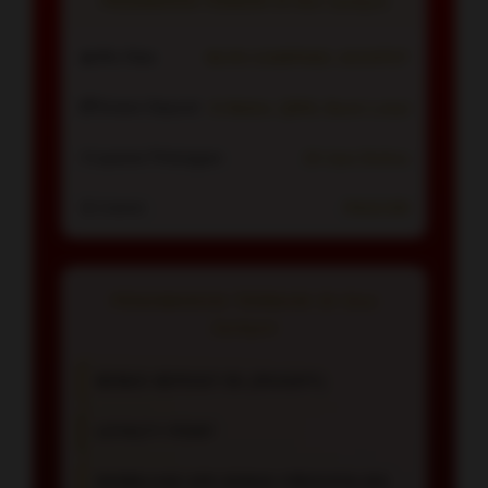
PENAWARAN TERBAIK DI Slot Jackpot
🔥
Win Rate
98.9% GAMPANG JACKPOT
💳
Sistem Deposit
E-Wallet, QRIS, Bank Lokal
⚡
Layanan Pelanggan
24 Jam Online
📱
Lisensi
PAGCOR
PENAWARAN TERBAIK DI Slot
Jackpot
BONUS DEPOSIT 8% (PGSOFT)
LOYALTY POINT
DOWNLOAD APK BONUS FREESPIN 20X