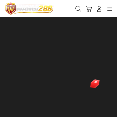
Skip
to
Cari
Troli
Login
Navigation
content