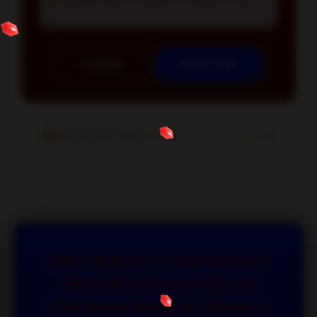
LOGIN
DAFTAR
Situs Slot Gacor Resmi :
Gampang Menang Terbaik 2026.
Layer Popup Close
Slot Jackpot : Link Terbaru
Situs Slot Gacor Hari Ini
Gampang Menang Maxwin