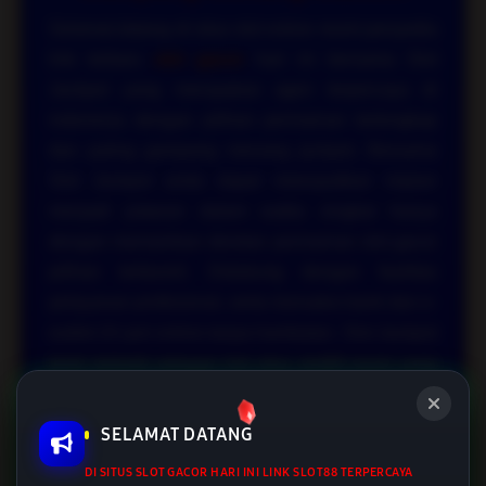
Selamat datang di situs slot online resmi penyedia
link terbaru
slot gacor
hari ini bersama Slot
Jackpot yang merupakan agen terpercaya di
indonesia dengan pilihan permainan terlengkap
dan paling gampang menang jackpot. Bersama
Slot Jackpot anda dapat mewujudkan impian
menjadi jutawan dalam waktu singkat hanya
dengan memainkan deretan permainan slot gacor
pilihan terfavorit. Didukung dengan fasilitas
pelayanan profesional, serta transaksi bank dan e-
wallet 24 jam online tanpa hambatan. Slot Jackpot
telah terbukti sebagai link situs slot88 resmi yang
konsisten memberikan sensasi kemenangan
jackpot maxwin hingga ke tingkat maksimal,
SELAMAT DATANG
lengkap dengan ketersediaan fitur VIP paling
DI SITUS SLOT GACOR HARI INI LINK SLOT88 TERPERCAYA
mutakhir untuk memanjakan seluruh member