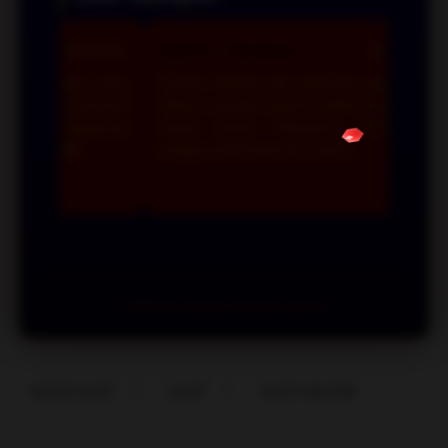
★★★★★
Budi P. — Surabaya
★★★★☆
ng menang yang
Proses deposit dan withdraw super cepat!
te-nya beneran
Bebas transaksi pakai E-wallet 24 jam penuh
ebentar langsung
tanpa drama. Pelayanan CS-nya juga
me Slot88!
sangat profesional dan ramah.
© 2026 Slot Jackpot. All rights reserved.
SITUS SLOT
>
SLOT
>
SLOT GACOR