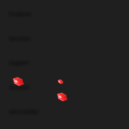
Buka
Footer Navigation
Products
Buka
Services
Buka
Support
Buka
Account
Buka
Information
Buka