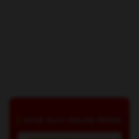
Slot Jackpot : Link
Terbaru Situs Slot Gacor
Hari Ini Gampang Menang
Maxwin
SITUS SLOT ONLINE RESMI