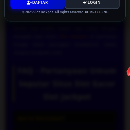
DAFTAR
LOGIN
komisi rollingan, hingga bonus loyalty point yang
sangat menguntungkan bagi para pemain. Situs
© 2025 Slot Jackpot. All rights reserved. KOMPAK GENG
slot Slot Jackpot dapat anda akses dengan sangat
mudah dan praktis kapan saja cukup dengan
mengetik kata kunci
Slot Jackpot
di pencarian
Google lewat perangkat smartphone, tablet,
maupun komputer anda.
FAQ - Pertanyaan Umum
Seputar Situs Slot Gacor
Slot Jackpot
Apa itu Slot Jackpot?