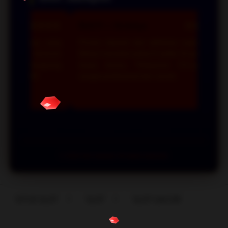
★★★★★
Budi P. — Surabaya
★★★★☆
ng menang yang
Proses deposit dan withdraw super cepat!
te-nya beneran
Bebas transaksi pakai E-wallet 24 jam penuh
ebentar langsung
tanpa drama. Pelayanan CS-nya juga
me Slot88!
sangat profesional dan ramah.
© 2026 Slot Jackpot. All rights reserved.
SITUS SLOT
>
SLOT
>
SLOT GACOR