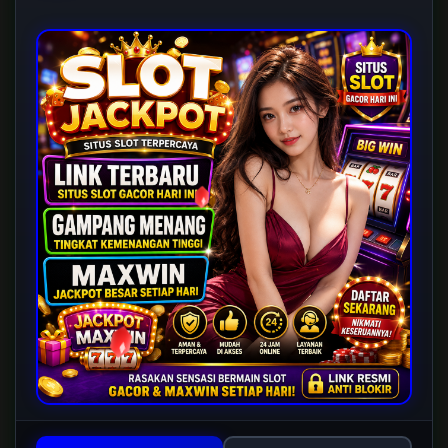
setianya, serta telah mengantongi lisensi resmi
dari PAGCOR sebagai rekomendasi situs
slot
online terupdate dan paling canggih saat ini.
Untuk menghadirkan pengalaman bermain tingkat
tinggi, kami juga bekerja sama secara resmi
dengan provider ternama slot88 guna menyajikan
permainan
slot gampang menang
dengan
persentase winrate mencapai 99.8%. Jadi jangan
ragu lagi, segera bergabung bersama Slot Jackpot
dan raih kesempatan memenangkan hadiah
jackpot bernilai ratusan juta hingga miliaran rupiah
setiap hari. Kami selalu berkomitmen memberikan
deretan keuntungan melimpah melalui berbagai
tawaran promo bonus terbaik, seperti bonus
deposit harian, bonus cashback mingguan, bonus