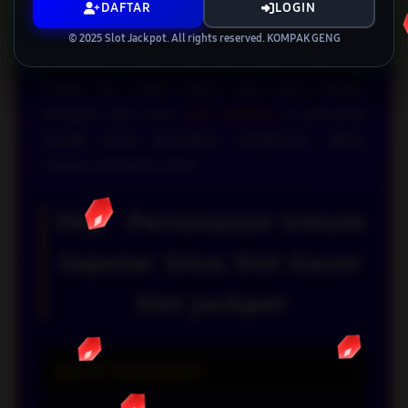
DAFTAR
LOGIN
komisi rollingan, hingga bonus loyalty point yang
sangat menguntungkan bagi para pemain. Situs
© 2025 Slot Jackpot. All rights reserved. KOMPAK GENG
slot Slot Jackpot dapat anda akses dengan sangat
mudah dan praktis kapan saja cukup dengan
mengetik kata kunci
Slot Jackpot
di pencarian
Google lewat perangkat smartphone, tablet,
maupun komputer anda.
FAQ - Pertanyaan Umum
Seputar Situs Slot Gacor
Slot Jackpot
Apa itu Slot Jackpot?