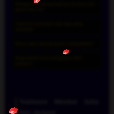
Slot Jackpot adalah situs slot online resmi
Berapa winrate permainan di situs slot
dan terpercaya di Indonesia dengan
gacor hari ini?
pilihan permainan terlengkap. Situs ini
Slot Jackpot bekerja sama dengan provider
dijamin aman karena telah mengantongi
Layanan transaksi apa saja yang
resmi seperti slot88 untuk menghadirkan
lisensi resmi PAGCOR.
tersedia?
permainan slot gacor hari ini gampang
Tersedia layanan pelanggan profesional
menang dengan winrate hingga 99.8%.
Bonus apa saja yang bisa didapatkan?
serta transaksi via Bank dan E-wallet 24
jam nonstop tanpa hambatan, lengkap
Pemain dapat menikmati berbagai promo
Bagaimana cara mengakses Slot
dengan fitur VIP untuk member setia.
menarik seperti Bonus Deposit Harian,
Jackpot?
Cashback Mingguan, Komisi Rollingan,
Cukup ketik Slot Jackpot di pencarian
hingga Bonus Loyalty Point.
Google lewat perangkat smartphone,
tablet, atau komputer Anda akan
menemukan link resmi kami.
Testimoni Member Setia
Slot Jackpot