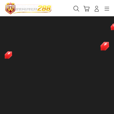
Skip
to
Cari
Troli
Login
Navigation
content