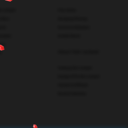
t Jackpot
Fitur Akses
n Baru
Gampang Menang
ord
Aturan & Kebijakan
ansaksi
Kontak Resmi
kasi
About Slot Jackpot
P
Tentang Slot Jackpot
Kenapa Pilih Slot Jackpot
Partner & Affiliate
Brand & Identitas