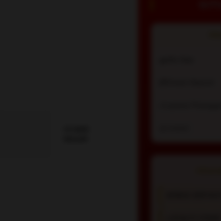
SIT
PEN
🔥
Win Rate
💳
Sistem Deposit
⚡
Layanan Pelangga
📱
Lisensi
+4 lebih
banyak
PENAW
BONUS DEPOSIT
LOYALTY POINT