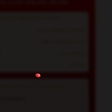
US SLOT ONLINE RESMI
AWARAN TERBAIK DI Slot Jackpot
98.9% GAMPANG JACKPOT
E-Wallet, QRIS, Bank Lokal
n
24 Jam Online
PAGCOR
ARAN TERBAIK DI Slot Jackpot
 8% (PGSOFT)