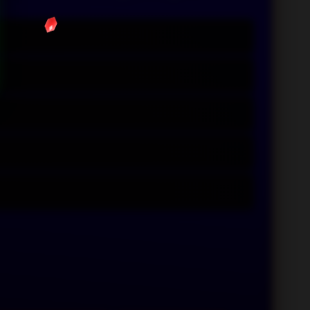
rlengkap. Situs ini dijamin aman karena telah
gacor hari ini gampang menang dengan winrate
mbatan, lengkap dengan fitur VIP untuk member
si Rollingan, hingga Bonus Loyalty Point.
akan menemukan link resmi kami.