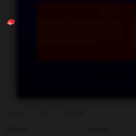
★★★
Budi P. — Surabaya
★★★★☆
Siska M
 yang
Proses deposit dan withdraw super cepat!
Sistem l
neran
Bebas transaksi pakai E-wallet 24 jam penuh
tenang pa
gsung
tanpa drama. Pelayanan CS-nya juga
keaman
sangat profesional dan ramah.
Recomend
aman.
SITUS SLOT
>
SLOT
>
SLOT GACOR
Footer Navigation
Products
Services