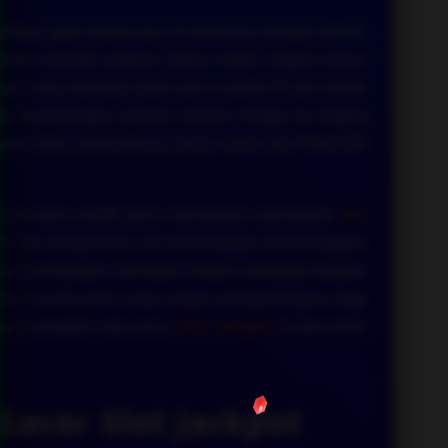
upakan agen terpercaya di indonesia dengan pilihan
pian menjadi jutawan dalam waktu singkat hanya
al, serta transaksi bank dan e-wallet 24 jam online
sasi kemenangan jackpot maxwin hingga ke tingkat
serta telah mengantongi lisensi resmi dari PAGCOR
er ternama slot88 guna menyajikan permainan
slot
ama Slot Jackpot dan raih kesempatan memenangkan
retan keuntungan melimpah melalui berbagai tawaran
onus loyalty point yang sangat menguntungkan bagi
gan mengetik kata kunci
Slot Jackpot
di pencarian
Gacor Slot Jackpot