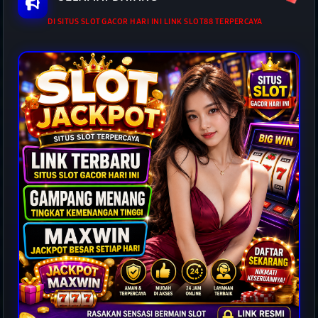
link terbaru
slot gacor
hari ini bersama Slot Jackpot yang mer
DI SITUS SLOT GACOR HARI INI LINK SLOT88 TERPERCAYA
g jackpot. Bersama Slot Jackpot anda dapat mewujudkan im
han terfavorit. Didukung dengan fasilitas pelayanan profesion
agai link situs slot88 resmi yang konsisten memberikan sen
paling mutakhir untuk memanjakan seluruh member setianya, 
 paling canggih saat ini.
tinggi, kami juga bekerja sama secara resmi dengan provid
capai 99.8%. Jadi jangan ragu lagi, segera bergabung bers
ran rupiah setiap hari. Kami selalu berkomitmen memberikan de
n, bonus cashback mingguan, bonus komisi rollingan, hingga b
 akses dengan sangat mudah dan praktis kapan saja cukup den
n komputer anda.
 Umum Seputar Situs Slot 