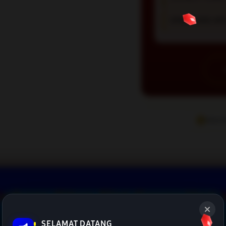
DOWNLOAD APK
Situs S
 Terbaru Situs Slot Gacor Har
Maxwin
SELAMAT DATANG