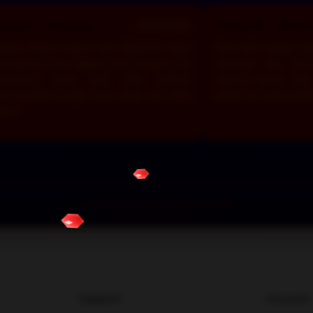
. — Bandung
★★★★★
Hendra W. — Medan
isensi resmi dari PAGCOR bikin
Fitur VIP mantap banget, d
s main. Nggak perlu khawatir soal
istimewa dan bonus mel
an dana atau data pribadi.
deposit harian dan cash
ed banget buat yang cari situs
selalu cair tepat waktu!
© 2026 Slot Jackpot. All rights reserved.
Support
Account