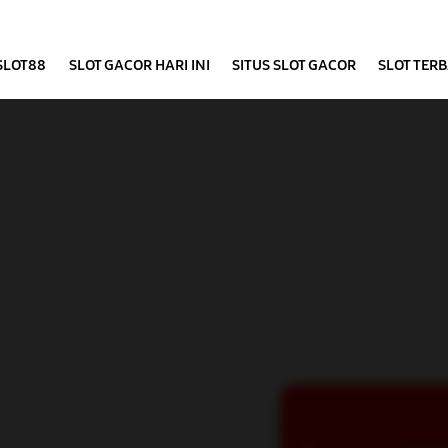
SLOT88
SLOT GACOR HARI INI
SITUS SLOT GACOR
SLOT TER
Slot Jack
Slot G