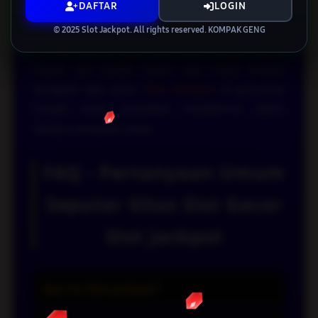
DAFTAR
LOGIN
komisi rollingan, hingga bonus loyalty point yang
sangat menguntungkan bagi para pemain. Situs
© 2025 Slot Jackpot. All rights reserved. KOMPAK GENG
slot Slot Jackpot dapat anda akses dengan sangat
mudah dan praktis kapan saja cukup dengan
mengetik kata kunci
Slot Jackpot
di pencarian
Google lewat perangkat smartphone, tablet,
maupun komputer anda.
FAQ - Pertanyaan Umum
Seputar Situs Slot Gacor
Slot Jackpot
Apa itu Slot Jackpot?