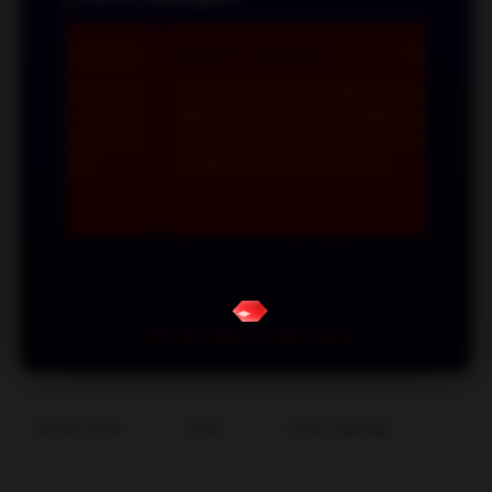
★★★★★
Budi P. — Surabaya
★★★★☆
ang menang yang
Proses deposit dan withdraw super cepat!
ate-nya beneran
Bebas transaksi pakai E-wallet 24 jam penuh
sebentar langsung
tanpa drama. Pelayanan CS-nya juga
me Slot88!
sangat profesional dan ramah.
© 2026 Slot Jackpot. All rights reserved.
SITUS SLOT
>
SLOT
>
SLOT GACOR