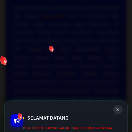
Selamat datang di situs slot online resmi penyedia
link terbaru
slot gacor
hari ini bersama Slot
Jackpot yang merupakan agen terpercaya di
indonesia dengan pilihan permainan terlengkap
dan paling gampang menang jackpot. Bersama
Slot Jackpot anda dapat mewujudkan impian
menjadi jutawan dalam waktu singkat hanya
dengan memainkan deretan permainan slot gacor
pilihan terfavorit. Didukung dengan fasilitas
pelayanan profesional, serta transaksi bank dan e-
wallet 24 jam online tanpa hambatan. Slot Jackpot
telah terbukti sebagai link situs slot88 resmi yang
konsisten memberikan sensasi kemenangan
jackpot maxwin hingga ke tingkat maksimal,
SELAMAT DATANG
lengkap dengan ketersediaan fitur VIP paling
DI SITUS SLOT GACOR HARI INI LINK SLOT88 TERPERCAYA
mutakhir untuk memanjakan seluruh member