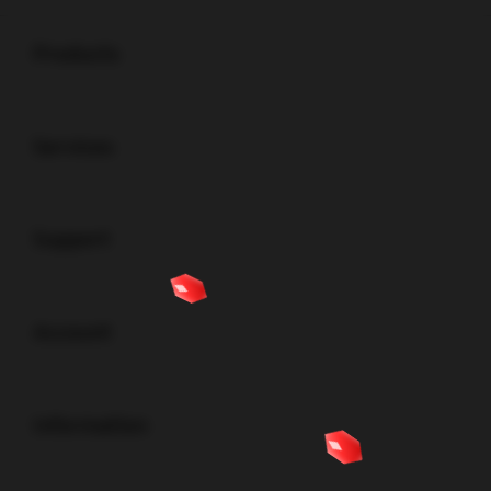
Buka
Footer Navigation
Products
Buka
Services
Buka
Support
Buka
Account
Buka
Information
Buka