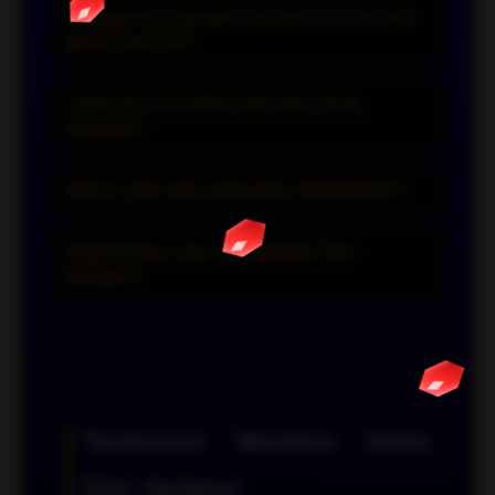
Slot Jackpot adalah situs slot online resmi
Berapa winrate permainan di situs slot
dan terpercaya di Indonesia dengan
gacor hari ini?
pilihan permainan terlengkap. Situs ini
Slot Jackpot bekerja sama dengan provider
dijamin aman karena telah mengantongi
Layanan transaksi apa saja yang
resmi seperti slot88 untuk menghadirkan
lisensi resmi PAGCOR.
tersedia?
permainan slot gacor hari ini gampang
Tersedia layanan pelanggan profesional
menang dengan winrate hingga 99.8%.
Bonus apa saja yang bisa didapatkan?
serta transaksi via Bank dan E-wallet 24
jam nonstop tanpa hambatan, lengkap
Pemain dapat menikmati berbagai promo
Bagaimana cara mengakses Slot
dengan fitur VIP untuk member setia.
menarik seperti Bonus Deposit Harian,
Jackpot?
Cashback Mingguan, Komisi Rollingan,
Cukup ketik Slot Jackpot di pencarian
hingga Bonus Loyalty Point.
Google lewat perangkat smartphone,
tablet, atau komputer Anda akan
menemukan link resmi kami.
Testimoni Member Setia
Slot Jackpot