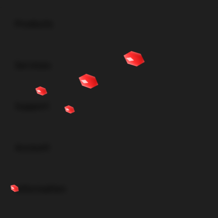
Buka
Footer Navigation
Products
Buka
Services
Buka
Support
Buka
Account
Buka
Information
Buka