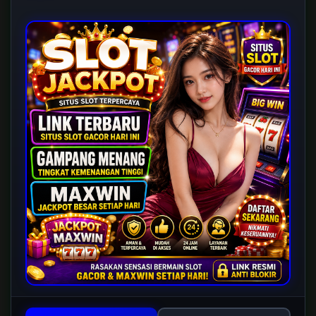
setianya, serta telah mengantongi lisensi resmi
dari PAGCOR sebagai rekomendasi situs
slot
online terupdate dan paling canggih saat ini.
Untuk menghadirkan pengalaman bermain tingkat
tinggi, kami juga bekerja sama secara resmi
dengan provider ternama slot88 guna menyajikan
permainan
slot gampang menang
dengan
persentase winrate mencapai 99.8%. Jadi jangan
ragu lagi, segera bergabung bersama Slot Jackpot
dan raih kesempatan memenangkan hadiah
jackpot bernilai ratusan juta hingga miliaran rupiah
setiap hari. Kami selalu berkomitmen memberikan
deretan keuntungan melimpah melalui berbagai
tawaran promo bonus terbaik, seperti bonus
deposit harian, bonus cashback mingguan, bonus