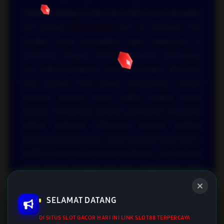
Selamat datang di situs slot online resmi penyedia
link terbaru
slot gacor
hari ini bersama Slot
Jackpot yang merupakan agen terpercaya di
indonesia dengan pilihan permainan terlengkap
dan paling gampang menang jackpot. Bersama
Slot Jackpot anda dapat mewujudkan impian
menjadi jutawan dalam waktu singkat hanya
dengan memainkan deretan permainan slot gacor
pilihan terfavorit. Didukung dengan fasilitas
pelayanan profesional, serta transaksi bank dan e-
wallet 24 jam online tanpa hambatan. Slot Jackpot
telah terbukti sebagai link situs slot88 resmi yang
konsisten memberikan sensasi kemenangan
jackpot maxwin hingga ke tingkat maksimal,
SELAMAT DATANG
lengkap dengan ketersediaan fitur VIP paling
DI SITUS SLOT GACOR HARI INI LINK SLOT88 TERPERCAYA
mutakhir untuk memanjakan seluruh member