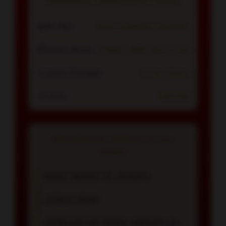
PENAWARAN TERBAIK DI Slot Jackpot
🔥
Win Rate
98.9% GAMPANG JACKPOT
💳
Sistem Deposit
E-Wallet, QRIS, Bank Lokal
⚡
Layanan Pelanggan
24 Jam Online
📱
Lisensi
PAGCOR
PENAWARAN TERBAIK DI Slot
Jackpot
BONUS DEPOSIT 8% (PGSOFT)
LOYALTY POINT
DOWNLOAD APK BONUS FREESPIN 20X