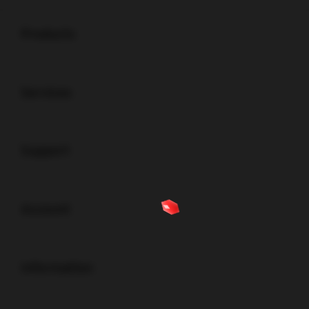
Buka
Footer Navigation
Products
Buka
Services
Buka
Support
Buka
Account
Buka
Information
Buka