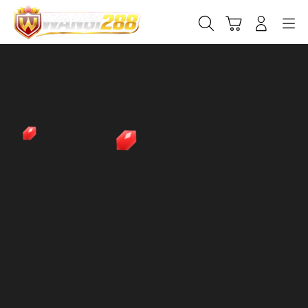
Skip
to
Cari
Troli
Login
Navigation
content