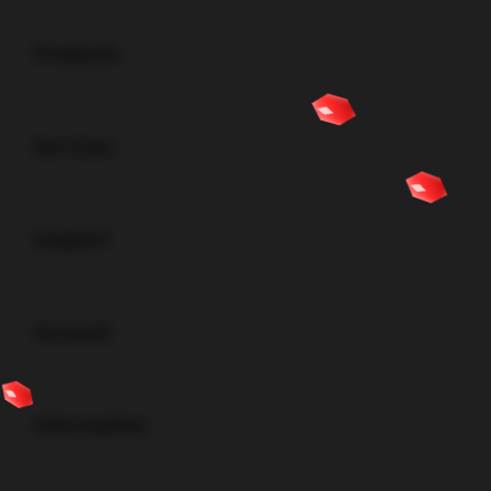
Buka
Footer Navigation
Products
Buka
Services
Buka
Support
Buka
Account
Buka
Information
Buka