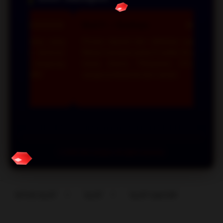
★★★★★
Budi P. — Surabaya
★★★★☆
ang menang yang
Proses deposit dan withdraw super cepat!
ate-nya beneran
Bebas transaksi pakai E-wallet 24 jam penuh
sebentar langsung
tanpa drama. Pelayanan CS-nya juga
ame Slot88!
sangat profesional dan ramah.
© 2026 Slot Jackpot. All rights reserved.
SITUS SLOT
>
SLOT
>
SLOT GACOR