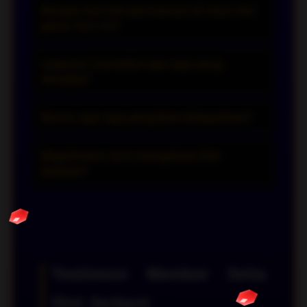
Slot Jackpot adalah situs slot online resmi
Berapa winrate permainan di situs slot
dan terpercaya di Indonesia dengan
gacor hari ini?
pilihan permainan terlengkap. Situs ini
Slot Jackpot bekerja sama dengan provider
dijamin aman karena telah mengantongi
Layanan transaksi apa saja yang
resmi seperti slot88 untuk menghadirkan
lisensi resmi PAGCOR.
tersedia?
permainan slot gacor hari ini gampang
Tersedia layanan pelanggan profesional
menang dengan winrate hingga 99.8%.
Bonus apa saja yang bisa didapatkan?
serta transaksi via Bank dan E-wallet 24
jam nonstop tanpa hambatan, lengkap
Pemain dapat menikmati berbagai promo
Bagaimana cara mengakses Slot
dengan fitur VIP untuk member setia.
menarik seperti Bonus Deposit Harian,
Jackpot?
Cashback Mingguan, Komisi Rollingan,
Cukup ketik Slot Jackpot di pencarian
hingga Bonus Loyalty Point.
Google lewat perangkat smartphone,
tablet, atau komputer Anda akan
menemukan link resmi kami.
Testimoni Member Setia
Slot Jackpot