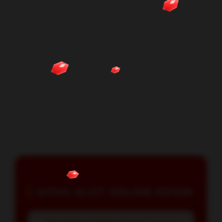
Slot Jackpot : Link
Terbaru Situs Slot Gacor
Hari Ini Gampang Menang
Maxwin
SITUS SLOT ONLINE RESMI