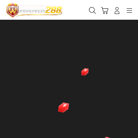
Skip
to
Cari
Troli
Login
Navigation
content