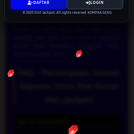
DAFTAR
LOGIN
komisi rollingan, hingga bonus loyalty point yang
sangat menguntungkan bagi para pemain. Situs
© 2025 Slot Jackpot. All rights reserved. KOMPAK GENG
slot Slot Jackpot dapat anda akses dengan sangat
mudah dan praktis kapan saja cukup dengan
mengetik kata kunci
Slot Jackpot
di pencarian
Google lewat perangkat smartphone, tablet,
maupun komputer anda.
FAQ - Pertanyaan Umum
Seputar Situs Slot Gacor
Slot Jackpot
Apa itu Slot Jackpot?