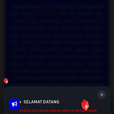
Selamat datang di situs slot online resmi penyedia
link terbaru
slot gacor
hari ini bersama Slot
Jackpot yang merupakan agen terpercaya di
indonesia dengan pilihan permainan terlengkap
dan paling gampang menang jackpot. Bersama
Slot Jackpot anda dapat mewujudkan impian
menjadi jutawan dalam waktu singkat hanya
dengan memainkan deretan permainan slot gacor
pilihan terfavorit. Didukung dengan fasilitas
pelayanan profesional, serta transaksi bank dan e-
wallet 24 jam online tanpa hambatan. Slot Jackpot
telah terbukti sebagai link situs slot88 resmi yang
konsisten memberikan sensasi kemenangan
jackpot maxwin hingga ke tingkat maksimal,
SELAMAT DATANG
lengkap dengan ketersediaan fitur VIP paling
DI SITUS SLOT GACOR HARI INI LINK SLOT88 TERPERCAYA
mutakhir untuk memanjakan seluruh member