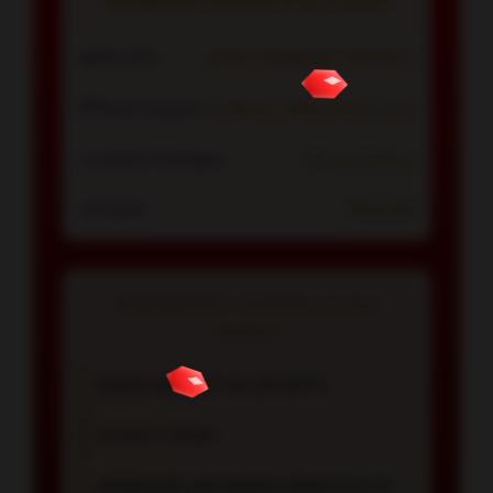
PENAWARAN TERBAIK DI Slot Jackpot
🔥
Win Rate
98.9% GAMPANG JACKPOT
💳
Sistem Deposit
E-Wallet, QRIS, Bank Lokal
⚡
Layanan Pelanggan
24 Jam Online
📱
Lisensi
PAGCOR
PENAWARAN TERBAIK DI Slot
Jackpot
BONUS DEPOSIT 8% (PGSOFT)
LOYALTY POINT
DOWNLOAD APK BONUS FREESPIN 20X