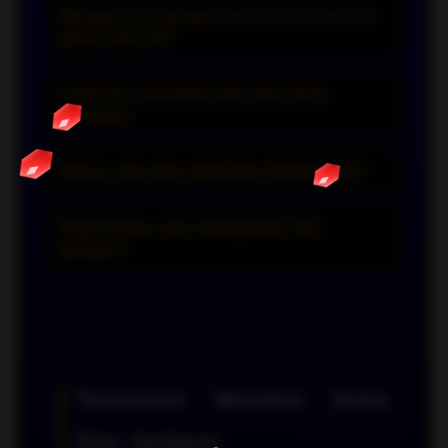
Slot Jackpot adalah situs slot online resmi
Berapa winrate permainan di situs slot
dan terpercaya di Indonesia dengan
gacor hari ini?
pilihan permainan terlengkap. Situs ini
Slot Jackpot bekerja sama dengan provider
dijamin aman karena telah mengantongi
Layanan transaksi apa saja yang
resmi seperti slot88 untuk menghadirkan
lisensi resmi PAGCOR.
tersedia?
permainan slot gacor hari ini gampang
Tersedia layanan pelanggan profesional
menang dengan winrate hingga 99.8%.
Bonus apa saja yang bisa didapatkan?
serta transaksi via Bank dan E-wallet 24
jam nonstop tanpa hambatan, lengkap
Pemain dapat menikmati berbagai promo
Bagaimana cara mengakses Slot
dengan fitur VIP untuk member setia.
menarik seperti Bonus Deposit Harian,
Jackpot?
Cashback Mingguan, Komisi Rollingan,
Cukup ketik Slot Jackpot di pencarian
hingga Bonus Loyalty Point.
Google lewat perangkat smartphone,
tablet, atau komputer Anda akan
menemukan link resmi kami.
Testimoni Member Setia
Slot Jackpot