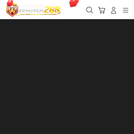
Skip
to
Cari
Troli
Login
Navigation
content