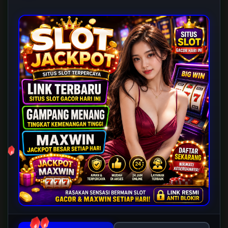
setianya, serta telah mengantongi lisensi resmi
dari PAGCOR sebagai rekomendasi situs
slot
online terupdate dan paling canggih saat ini.
Untuk menghadirkan pengalaman bermain tingkat
tinggi, kami juga bekerja sama secara resmi
dengan provider ternama slot88 guna menyajikan
permainan
slot gampang menang
dengan
persentase winrate mencapai 99.8%. Jadi jangan
ragu lagi, segera bergabung bersama Slot Jackpot
dan raih kesempatan memenangkan hadiah
jackpot bernilai ratusan juta hingga miliaran rupiah
setiap hari. Kami selalu berkomitmen memberikan
deretan keuntungan melimpah melalui berbagai
tawaran promo bonus terbaik, seperti bonus
deposit harian, bonus cashback mingguan, bonus