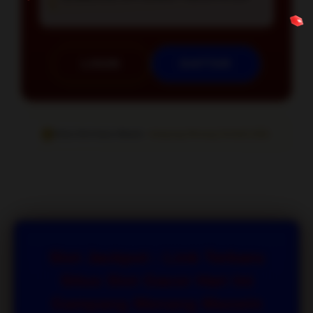
LOGIN
DAFTAR
Situs Slot Gacor Resmi :
Gampang Menang Terbaik 2026.
Layer Popup Close
Slot Jackpot : Link Terbaru
Situs Slot Gacor Hari Ini
Gampang Menang Maxwin