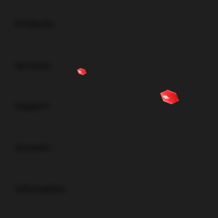
Buka
Footer Navigation
Products
Buka
Services
Buka
Support
Buka
Account
Buka
Information
Buka