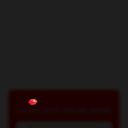
Slot Jackpot : Link
Terbaru Situs Slot Gacor
Hari Ini Gampang Menang
Maxwin
SITUS SLOT ONLINE RESMI