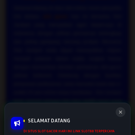
Selamat datang di situs slot online resmi penyedia
link terbaru
slot gacor
hari ini bersama Slot
Jackpot yang merupakan agen terpercaya di
indonesia dengan pilihan permainan terlengkap
dan paling gampang menang jackpot. Bersama
Slot Jackpot anda dapat mewujudkan impian
menjadi jutawan dalam waktu singkat hanya
dengan memainkan deretan permainan slot gacor
pilihan terfavorit. Didukung dengan fasilitas
pelayanan profesional, serta transaksi bank dan e-
wallet 24 jam online tanpa hambatan. Slot Jackpot
telah terbukti sebagai link situs slot88 resmi yang
konsisten memberikan sensasi kemenangan
jackpot maxwin hingga ke tingkat maksimal,
SELAMAT DATANG
lengkap dengan ketersediaan fitur VIP paling
DI SITUS SLOT GACOR HARI INI LINK SLOT88 TERPERCAYA
mutakhir untuk memanjakan seluruh member