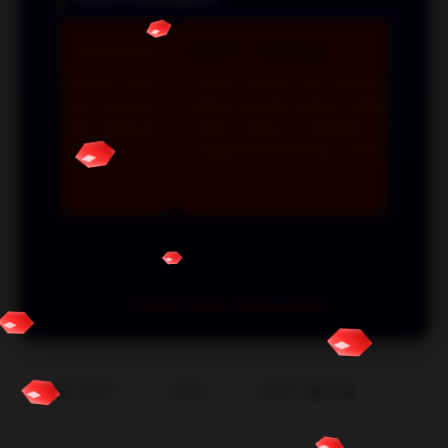
★★★★★
Budi P. — Surabaya
★★★★
ampang menang yang
Proses deposit dan withdraw super cepat
inrate-nya beneran
Bebas transaksi pakai E-wallet 24 jam pen
in sebentar langsung
tanpa drama. Pelayanan CS-nya jug
i game Slot88!
sangat profesional dan ramah.
© 2026 Slot Jackpot. All rights reserved.
SITUS SLOT
>
SLOT
>
SLOT GACOR