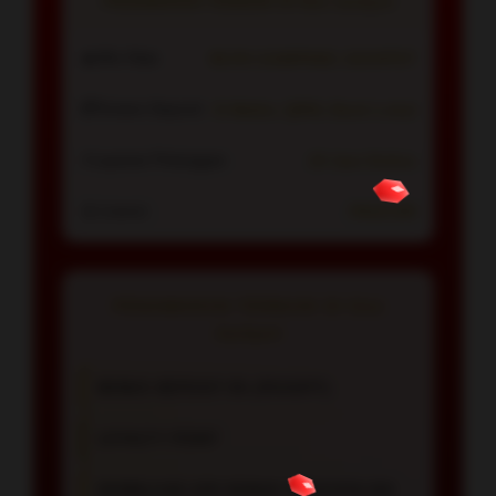
PENAWARAN TERBAIK DI Slot Jackpot
🔥
Win Rate
98.9% GAMPANG JACKPOT
💳
Sistem Deposit
E-Wallet, QRIS, Bank Lokal
⚡
Layanan Pelanggan
24 Jam Online
📱
Lisensi
PAGCOR
PENAWARAN TERBAIK DI Slot
Jackpot
BONUS DEPOSIT 8% (PGSOFT)
LOYALTY POINT
DOWNLOAD APK BONUS FREESPIN 20X