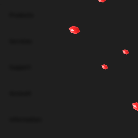
Buka
Footer Navigation
Products
Buka
Services
Buka
Support
Buka
Account
Buka
Information
Buka