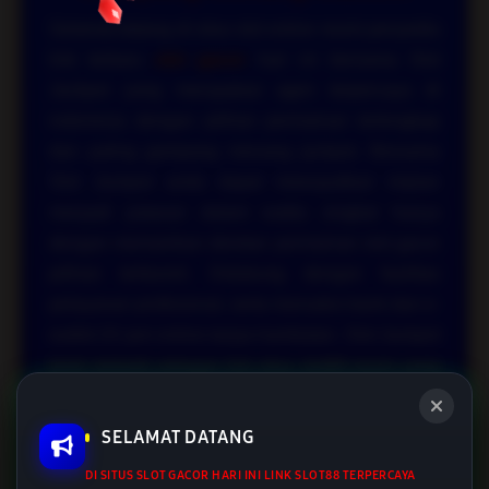
Selamat datang di situs slot online resmi penyedia
link terbaru
slot gacor
hari ini bersama Slot
Jackpot yang merupakan agen terpercaya di
indonesia dengan pilihan permainan terlengkap
dan paling gampang menang jackpot. Bersama
Slot Jackpot anda dapat mewujudkan impian
menjadi jutawan dalam waktu singkat hanya
dengan memainkan deretan permainan slot gacor
pilihan terfavorit. Didukung dengan fasilitas
pelayanan profesional, serta transaksi bank dan e-
wallet 24 jam online tanpa hambatan. Slot Jackpot
telah terbukti sebagai link situs slot88 resmi yang
konsisten memberikan sensasi kemenangan
jackpot maxwin hingga ke tingkat maksimal,
SELAMAT DATANG
lengkap dengan ketersediaan fitur VIP paling
DI SITUS SLOT GACOR HARI INI LINK SLOT88 TERPERCAYA
mutakhir untuk memanjakan seluruh member