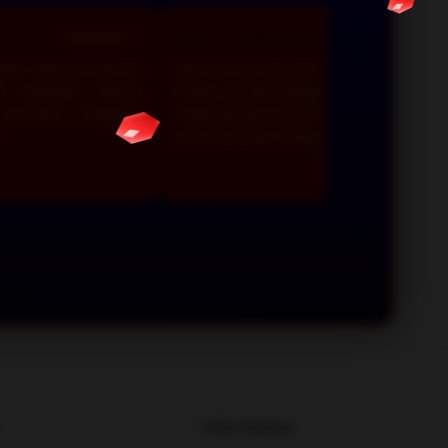
★★★★☆
Dewi L. — Makassar
★★★★★
pat perlakuan
Akses situs slot gacor hari ini praktis banget.
mpah. Bonus
Cukup cari Slot Jackpot di Google lewat HP,
ack mingguan
langsung kebuka lancar tanpa lemot. Pilihan
game-nya juga lengkap banget.
Information