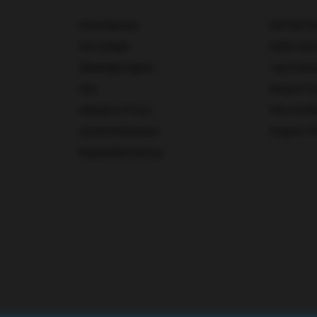
Pusat Bantuan
DAFTAR Slo
Slot Jackpot
Daftar Aku
WhatsApp Support
Lupa Passw
FAQ
Riwayat Tr
Kebijakan Privasi
Fitur Verifi
Syarat & Ketentuan
Program VI
Responsible Gaming