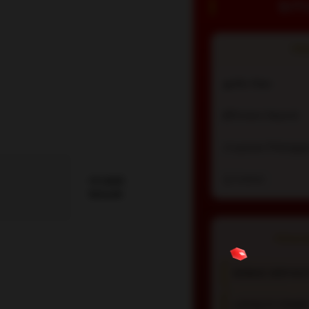
SIT
PEN
🔥
Win Rate
💳
Sistem Deposit
⚡
Layanan Pelangga
📱
Lisensi
+4 lebih
banyak
PENAW
BONUS DEPOSIT
LOYALTY POINT