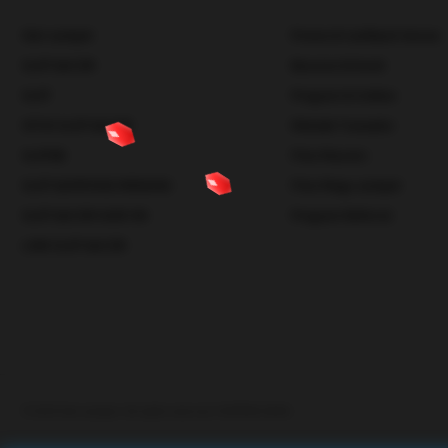
Slot Jackpot
Promo & Cashback Harian
SLOT GACOR
Bocoran & Event
SLOT
Program & Undian
SITUS SLOT GACOR
Metode Transaksi
SLOT88
Fitur Maxwin
SLOT GAMPANG MENANG
Fitur Mega Jackpot
SLOT GACOR HARI INI
Program Referral
LINK SLOT GACOR
© 2025 Slot Jackpot. All rights reserved. KOMPAK GENG