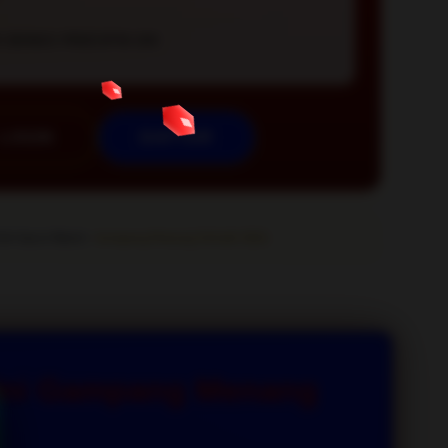
 BONUS FREESPIN 20X
LOGIN
DAFTAR
lot Gacor Resmi :
Gampang Menang Terbaik 2026.
i Ini Gampang Menang