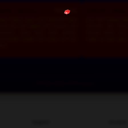
 — Bandung
★★★★★
Hendra W. — Medan
sensi resmi dari PAGCOR bikin
Fitur VIP mantap banget, da
 main. Nggak perlu khawatir soal
istimewa dan bonus meli
n dana atau data pribadi.
deposit harian dan cashb
d banget buat yang cari situs
selalu cair tepat waktu!
© 2026 Slot Jackpot. All rights reserved.
Support
Account