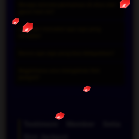
Slot Jackpot adalah situs slot online resmi
Berapa winrate permainan di situs slot
dan terpercaya di Indonesia dengan
gacor hari ini?
pilihan permainan terlengkap. Situs ini
Slot Jackpot bekerja sama dengan provider
dijamin aman karena telah mengantongi
Layanan transaksi apa saja yang
resmi seperti slot88 untuk menghadirkan
lisensi resmi PAGCOR.
tersedia?
permainan slot gacor hari ini gampang
Tersedia layanan pelanggan profesional
menang dengan winrate hingga 99.8%.
Bonus apa saja yang bisa didapatkan?
serta transaksi via Bank dan E-wallet 24
jam nonstop tanpa hambatan, lengkap
Pemain dapat menikmati berbagai promo
Bagaimana cara mengakses Slot
dengan fitur VIP untuk member setia.
menarik seperti Bonus Deposit Harian,
Jackpot?
Cashback Mingguan, Komisi Rollingan,
Cukup ketik Slot Jackpot di pencarian
hingga Bonus Loyalty Point.
Google lewat perangkat smartphone,
tablet, atau komputer Anda akan
menemukan link resmi kami.
Testimoni Member Setia
Slot Jackpot