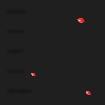
Buka
Footer Navigation
Products
Buka
Services
Buka
Support
Buka
Account
Buka
Information
Buka