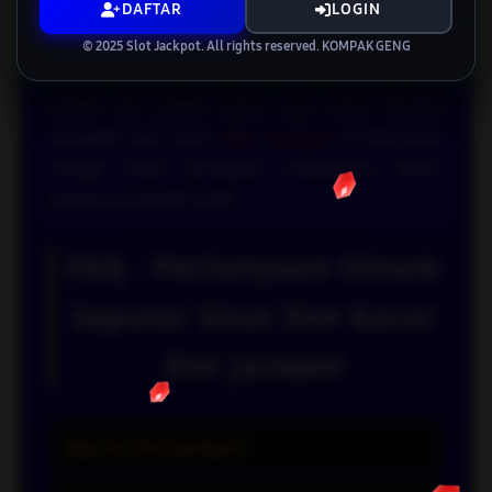
DAFTAR
LOGIN
komisi rollingan, hingga bonus loyalty point yang
sangat menguntungkan bagi para pemain. Situs
© 2025 Slot Jackpot. All rights reserved. KOMPAK GENG
slot Slot Jackpot dapat anda akses dengan sangat
mudah dan praktis kapan saja cukup dengan
mengetik kata kunci
Slot Jackpot
di pencarian
Google lewat perangkat smartphone, tablet,
maupun komputer anda.
FAQ - Pertanyaan Umum
Seputar Situs Slot Gacor
Slot Jackpot
Apa itu Slot Jackpot?