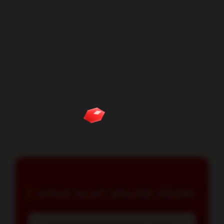
Slot Jackpot : Link
Terbaru Situs Slot Gacor
Hari Ini Gampang Menang
Maxwin
SITUS SLOT ONLINE RESMI