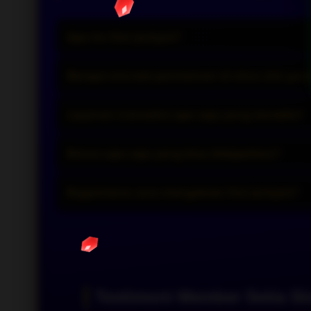
Apa itu Slot Jackpot?
Slot Jackpot adalah situs slot online resmi 
Berapa winrate permainan di situs slot gacor
mengantongi lisensi resmi PAGCOR.
Slot Jackpot bekerja sama dengan provider r
Layanan transaksi apa saja yang tersedia?
hingga 99.8%.
Tersedia layanan pelanggan profesional serta
Bonus apa saja yang bisa didapatkan?
setia.
Pemain dapat menikmati berbagai promo menar
Bagaimana cara mengakses Slot Jackpot?
Cukup ketik Slot Jackpot di pencarian Google
Testimoni Member Setia Sl