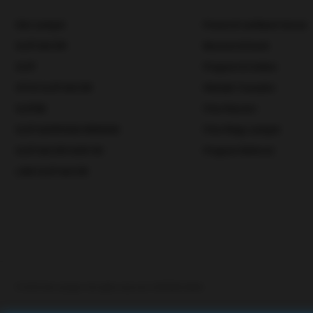
Slot Jackpot
Promo & Cashback Harian
SLOT GACOR
Bocoran & Event
SLOT
Program & Undian
SITUS SLOT GACOR
Metode Transaksi
SLOT88
Fitur Maxwin
SLOT GAMPANG MENANG
Fitur Mega Jackpot
SLOT GACOR HARI INI
Program Referral
LINK SLOT GACOR
© 2025 Slot Jackpot. All rights reserved. KOMPAK GENG