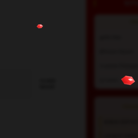
SIT
PEN
🔥
Win Rate
💳
Sistem Deposit
⚡
Layanan Pelangga
📱
Lisensi
+4 lebih
banyak
PENAW
BONUS DEPOSIT
LOYALTY POINT