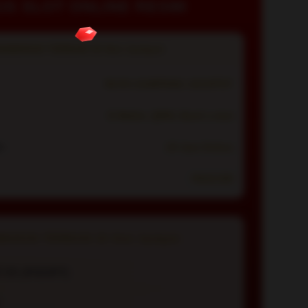
US SLOT ONLINE RESMI
AWARAN TERBAIK DI Slot Jackpot
98.9% GAMPANG JACKPOT
E-Wallet, QRIS, Bank Lokal
n
24 Jam Online
PAGCOR
ARAN TERBAIK DI Slot Jackpot
 8% (PGSOFT)