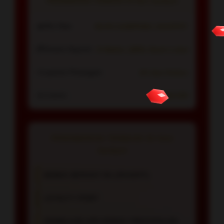
PENAWARAN TERBAIK DI Slot Jackpot
🔥
Win Rate
98.9% GAMPANG JACKPOT
💳
Sistem Deposit
E-Wallet, QRIS, Bank Lokal
⚡
Layanan Pelanggan
24 Jam Online
📱
Lisensi
PAGCOR
PENAWARAN TERBAIK DI Slot
Jackpot
BONUS DEPOSIT 8% (PGSOFT)
LOYALTY POINT
DOWNLOAD APK BONUS FREESPIN 20X