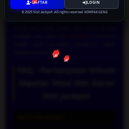
DAFTAR
LOGIN
komisi rollingan, hingga bonus loyalty point yang
sangat menguntungkan bagi para pemain. Situs
© 2025 Slot Jackpot. All rights reserved. KOMPAK GENG
slot Slot Jackpot dapat anda akses dengan sangat
mudah dan praktis kapan saja cukup dengan
mengetik kata kunci
Slot Jackpot
di pencarian
Google lewat perangkat smartphone, tablet,
maupun komputer anda.
FAQ - Pertanyaan Umum
Seputar Situs Slot Gacor
Slot Jackpot
Apa itu Slot Jackpot?