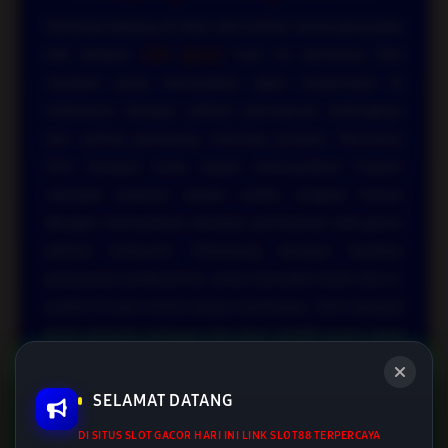
Selamat datang di situs slot online resmi penyedia
link terbaru
slot gacor
hari ini bersama Slot
Jackpot yang merupakan agen terpercaya di
indonesia dengan pilihan permainan terlengkap
dan paling gampang menang jackpot. Bersama
Slot Jackpot anda dapat mewujudkan impian
menjadi jutawan dalam waktu singkat hanya
dengan memainkan deretan permainan slot gacor
pilihan terfavorit. Didukung dengan fasilitas
pelayanan profesional, serta transaksi bank dan e-
wallet 24 jam online tanpa hambatan. Slot Jackpot
telah terbukti sebagai link situs slot88 resmi yang
konsisten memberikan sensasi kemenangan
jackpot maxwin hingga ke tingkat maksimal,
SELAMAT DATANG
lengkap dengan ketersediaan fitur VIP paling
DI SITUS SLOT GACOR HARI INI LINK SLOT88 TERPERCAYA
mutakhir untuk memanjakan seluruh member