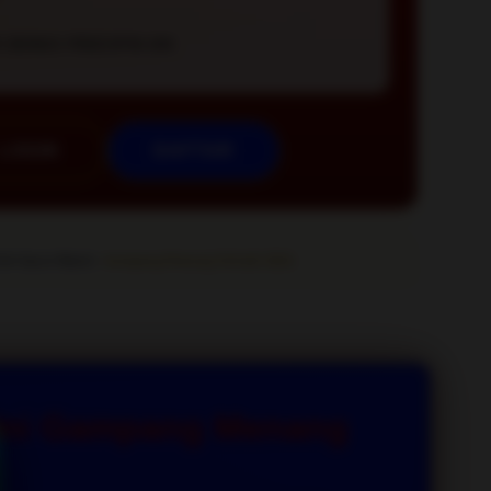
 BONUS FREESPIN 20X
LOGIN
DAFTAR
lot Gacor Resmi :
Gampang Menang Terbaik 2026.
i Ini Gampang Menang