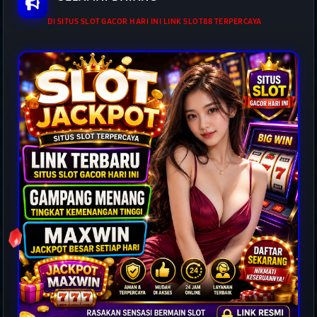
link terbaru
slot gacor
hari ini bersama Slot Jackpot yang mer
DI SITUS SLOT GACOR HARI INI LINK SLOT88 TERPERCAYA
g jackpot. Bersama Slot Jackpot anda dapat mewujudkan im
han terfavorit. Didukung dengan fasilitas pelayanan profesion
agai link situs slot88 resmi yang konsisten memberikan sen
paling mutakhir untuk memanjakan seluruh member setianya, 
 paling canggih saat ini.
tinggi, kami juga bekerja sama secara resmi dengan provid
capai 99.8%. Jadi jangan ragu lagi, segera bergabung bers
ran rupiah setiap hari. Kami selalu berkomitmen memberikan de
n, bonus cashback mingguan, bonus komisi rollingan, hingga b
 akses dengan sangat mudah dan praktis kapan saja cukup den
n komputer anda.
 Umum Seputar Situs Slot 