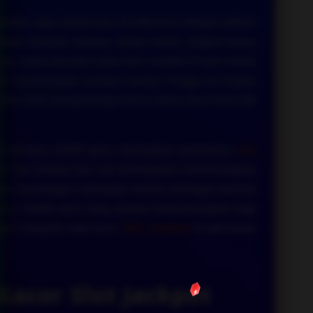
upakan agen terpercaya di indonesia dengan pilihan
pian menjadi jutawan dalam waktu singkat hanya
al, serta transaksi bank dan e-wallet 24 jam online
sasi kemenangan jackpot maxwin hingga ke tingkat
serta telah mengantongi lisensi resmi dari PAGCOR
er ternama slot88 guna menyajikan permainan
slot
ama Slot Jackpot dan raih kesempatan memenangkan
retan keuntungan melimpah melalui berbagai tawaran
onus loyalty point yang sangat menguntungkan bagi
gan mengetik kata kunci
Slot Jackpot
di pencarian
Gacor Slot Jackpot