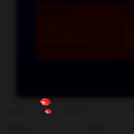
★★
Budi P. — Surabaya
★★★★☆
Siska M.
ang
Proses deposit dan withdraw super cepat!
Sistem li
ran
Bebas transaksi pakai E-wallet 24 jam penuh
tenang pas
sung
tanpa drama. Pelayanan CS-nya juga
keamana
sangat profesional dan ramah.
Recomende
aman.
SITUS SLOT
>
SLOT
>
SLOT GACOR
Footer Navigation
Products
Services