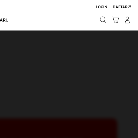
LOGIN
DAFTAR
Cari
Troli
Login/Sign-Up
BARU
Cari
pot : Link Terbaru Situs
acor Hari Ini Gampang
Menang Maxwin