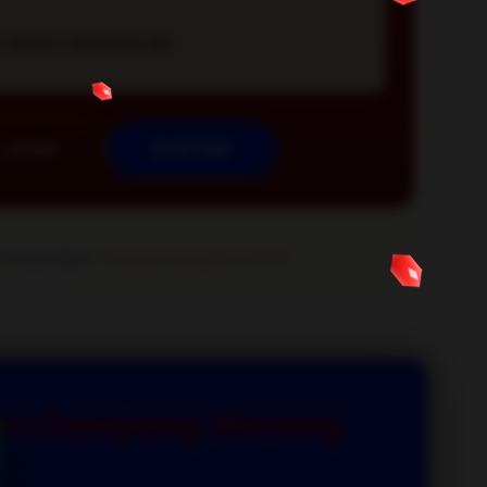
 BONUS FREESPIN 20X
LOGIN
DAFTAR
lot Gacor Resmi :
Gampang Menang Terbaik 2026.
i Ini Gampang Menang