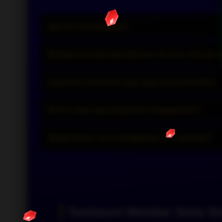
Apa itu Slot Jackpot?
Slot Jackpot adalah situs slot online resmi 
Berapa winrate permainan di situs slot gacor
mengantongi lisensi resmi PAGCOR.
Slot Jackpot bekerja sama dengan provider r
Layanan transaksi apa saja yang tersedia?
hingga 99.8%.
Tersedia layanan pelanggan profesional serta
Bonus apa saja yang bisa didapatkan?
setia.
Pemain dapat menikmati berbagai promo menar
Bagaimana cara mengakses Slot Jackpot?
Cukup ketik Slot Jackpot di pencarian Google
Testimoni Member Setia Sl