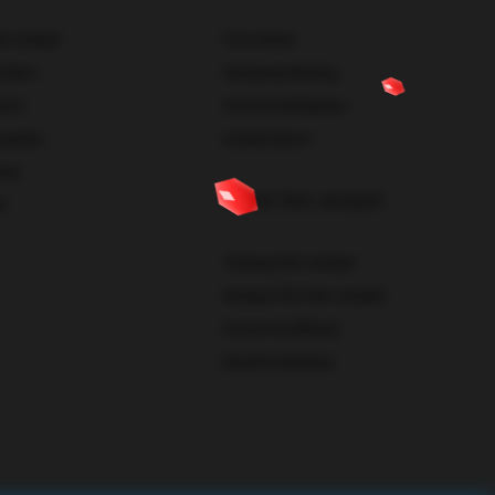
t Jackpot
Fitur Akses
n Baru
Gampang Menang
ord
Aturan & Kebijakan
ansaksi
Kontak Resmi
kasi
About Slot Jackpot
P
Tentang Slot Jackpot
Kenapa Pilih Slot Jackpot
Partner & Affiliate
Brand & Identitas