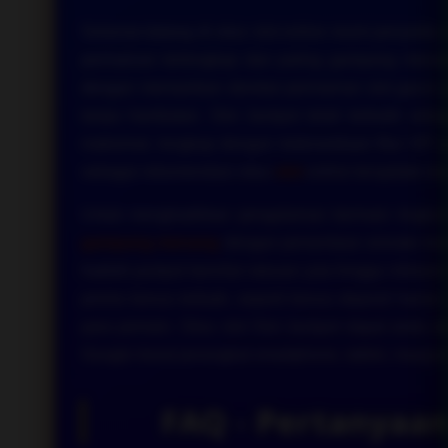
Selamat datang di situs slot online resmi penyedia 
permainan terlengkap dan paling gampang menan
dengan memainkan deretan permainan slot gacor pili
tanpa hambatan. Slot Jackpot telah terbukti seb
maksimal, lengkap dengan ketersediaan fitur VIP 
sebagai rekomendasi situs
slot
online terupdate dan
Untuk menghadirkan pengalaman bermain tingkat 
gampang menang
dengan persentase winrate men
hadiah jackpot bernilai ratusan juta hingga milia
promo bonus terbaik, seperti bonus deposit haria
para pemain. Situs slot Slot Jackpot dapat anda
Google lewat perangkat smartphone, tablet, maupu
FAQ - Pertanyaan