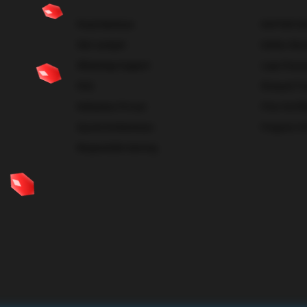
Pusat Bantuan
DAFTAR Slo
Slot Jackpot
Daftar Aku
WhatsApp Support
Lupa Passw
FAQ
Riwayat Tr
Kebijakan Privasi
Fitur Verifi
Syarat & Ketentuan
Program VI
Responsible Gaming