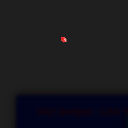
Layer Popup Close
Slot Jackpot : Link