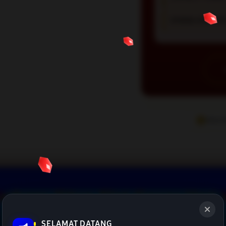
DOWNLOAD APK
Situs S
 Terbaru Situs Slot Gacor Har
Maxwin
SELAMAT DATANG