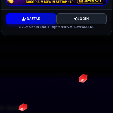
DAFTAR
LOGIN
dan terpercaya di Indonesia dengan pilihan permainan te
 hari ini?
© 2025 Slot Jackpot. All rights reserved. KOMPAK GENG
esmi seperti slot88 untuk menghadirkan permainan slot 
 transaksi via Bank dan E-wallet 24 jam nonstop tanpa ha
ik seperti Bonus Deposit Harian, Cashback Mingguan, Komi
 lewat perangkat smartphone, tablet, atau komputer Anda 
ot Jackpot