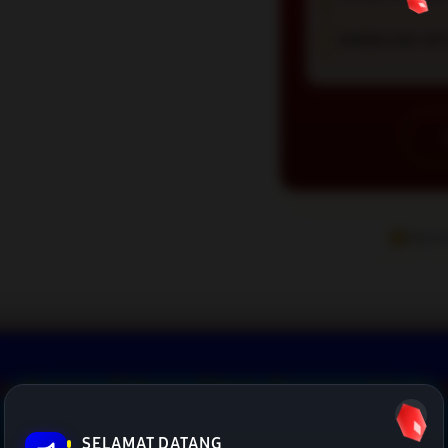
DOWNLOAD APK
Situs S
 Terbaru Situs Slot Gacor Har
Maxwin
SELAMAT DATANG