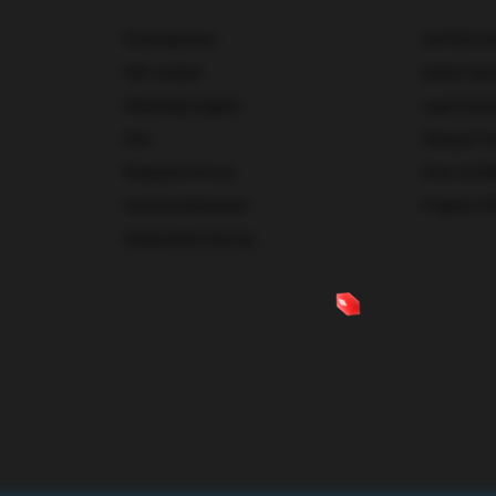
Pusat Bantuan
DAFTAR Slo
Slot Jackpot
Daftar Aku
WhatsApp Support
Lupa Passw
FAQ
Riwayat Tr
Kebijakan Privasi
Fitur Verifi
Syarat & Ketentuan
Program VI
Responsible Gaming