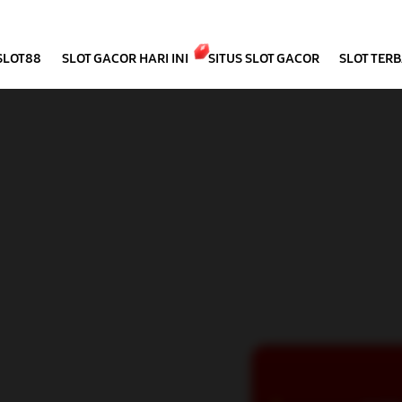
SLOT88
SLOT GACOR HARI INI
SITUS SLOT GACOR
SLOT TER
Slot Jack
Slot G