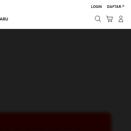
LOGIN
DAFTAR
Cari
Troli
Login/Sign-Up
BARU
Cari
pot : Link Terbaru Situs
acor Hari Ini Gampang
Menang Maxwin