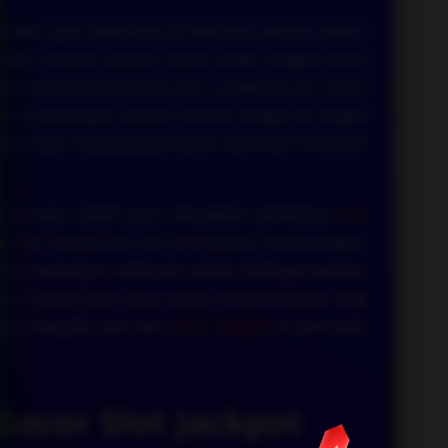
upakan agen terpercaya di indonesia dengan pilihan
pian menjadi jutawan dalam waktu singkat hanya
al, serta transaksi bank dan e-wallet 24 jam online
sasi kemenangan jackpot maxwin hingga ke tingkat
serta telah mengantongi lisensi resmi dari PAGCOR
er ternama slot88 guna menyajikan permainan
slot
ama Slot Jackpot dan raih kesempatan memenangkan
retan keuntungan melimpah melalui berbagai tawaran
onus loyalty point yang sangat menguntungkan bagi
gan mengetik kata kunci
Slot Jackpot
di pencarian
Gacor Slot Jackpot