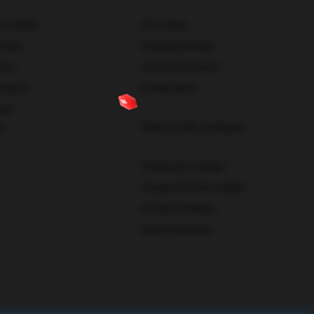
t Jackpot
Fitur Akses
n Baru
Gampang Menang
ord
Aturan & Kebijakan
ansaksi
Kontak Resmi
kasi
About Slot Jackpot
P
Tentang Slot Jackpot
Kenapa Pilih Slot Jackpot
Partner & Affiliate
Brand & Identitas