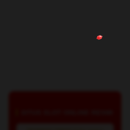
Slot Jackpot : Link
Terbaru Situs Slot Gacor
Hari Ini Gampang Menang
Maxwin
SITUS SLOT ONLINE RESMI