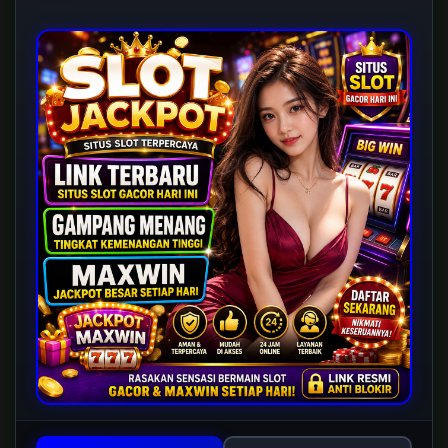
setianya, serta telah mengantongi lisensi resmi
dari PAGCOR sebagai rekomendasi situs
slot
online terupdate dan paling canggih saat ini.
Untuk menghadirkan pengalaman bermain tingkat
tinggi, kami juga bekerja sama secara resmi
dengan provider ternama slot88 guna menyajikan
permainan
slot gampang menang
dengan
persentase winrate mencapai 99.8%. Jadi jangan
ragu lagi, segera bergabung bersama Slot Jackpot
dan raih kesempatan memenangkan hadiah
jackpot bernilai ratusan juta hingga miliaran rupiah
setiap hari. Kami selalu berkomitmen memberikan
deretan keuntungan melimpah melalui berbagai
tawaran promo bonus terbaik, seperti bonus
deposit harian, bonus cashback mingguan, bonus