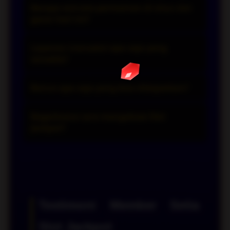
Slot Jackpot adalah situs slot online resmi
Berapa winrate permainan di situs slot
dan terpercaya di Indonesia dengan
gacor hari ini?
pilihan permainan terlengkap. Situs ini
Slot Jackpot bekerja sama dengan provider
dijamin aman karena telah mengantongi
Layanan transaksi apa saja yang
resmi seperti slot88 untuk menghadirkan
lisensi resmi PAGCOR.
tersedia?
permainan slot gacor hari ini gampang
Tersedia layanan pelanggan profesional
menang dengan winrate hingga 99.8%.
Bonus apa saja yang bisa didapatkan?
serta transaksi via Bank dan E-wallet 24
jam nonstop tanpa hambatan, lengkap
Pemain dapat menikmati berbagai promo
Bagaimana cara mengakses Slot
dengan fitur VIP untuk member setia.
menarik seperti Bonus Deposit Harian,
Jackpot?
Cashback Mingguan, Komisi Rollingan,
Cukup ketik Slot Jackpot di pencarian
hingga Bonus Loyalty Point.
Google lewat perangkat smartphone,
tablet, atau komputer Anda akan
menemukan link resmi kami.
Testimoni Member Setia
Slot Jackpot