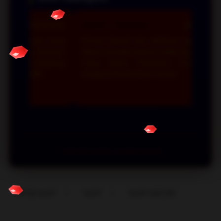
★★★★★
Budi P. — Surabaya
★★★★☆
ang menang yang
Proses deposit dan withdraw super cepat!
ate-nya beneran
Bebas transaksi pakai E-wallet 24 jam penuh
sebentar langsung
tanpa drama. Pelayanan CS-nya juga
ame Slot88!
sangat profesional dan ramah.
© 2026 Slot Jackpot. All rights reserved.
SITUS SLOT
>
SLOT
>
SLOT GACOR