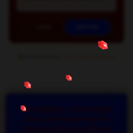
LOGIN
DAFTAR
Situs Slot Gacor Resmi :
Gampang Menang Terbaik 2026.
Layer Popup Close
Slot Jackpot : Link Terbaru
Situs Slot Gacor Hari Ini
Gampang Menang Maxwin