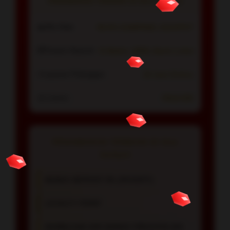
PENAWARAN TERBAIK DI Slot Jackpot
🔥
Win Rate
98.9% GAMPANG JACKPOT
💳
Sistem Deposit
E-Wallet, QRIS, Bank Lokal
⚡
Layanan Pelanggan
24 Jam Online
📱
Lisensi
PAGCOR
PENAWARAN TERBAIK DI Slot
Jackpot
BONUS DEPOSIT 8% (PGSOFT)
LOYALTY POINT
DOWNLOAD APK BONUS FREESPIN 20X