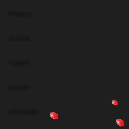
Buka
Footer Navigation
Products
Buka
Services
Buka
Support
Buka
Account
Buka
Information
Buka