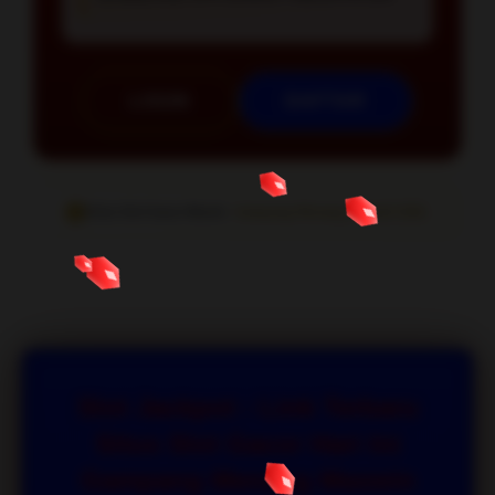
LOGIN
DAFTAR
Situs Slot Gacor Resmi :
Gampang Menang Terbaik 2026.
Layer Popup Close
Slot Jackpot : Link Terbaru
Situs Slot Gacor Hari Ini
Gampang Menang Maxwin