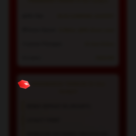
PENAWARAN TERBAIK DI Slot Jackpot
🔥
Win Rate
98.9% GAMPANG JACKPOT
💳
Sistem Deposit
E-Wallet, QRIS, Bank Lokal
⚡
Layanan Pelanggan
24 Jam Online
📱
Lisensi
PAGCOR
PENAWARAN TERBAIK DI Slot
Jackpot
BONUS DEPOSIT 8% (PGSOFT)
LOYALTY POINT
DOWNLOAD APK BONUS FREESPIN 20X