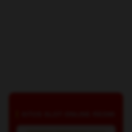
Slot Jackpot : Link
Terbaru Situs Slot Gacor
Hari Ini Gampang Menang
Maxwin
SITUS SLOT ONLINE RESMI