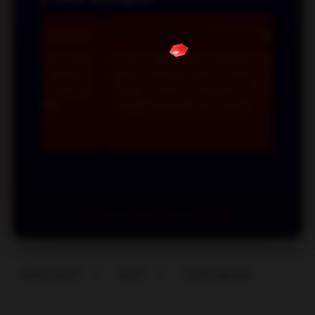
★★★★★
Budi P. — Surabaya
★★★★☆
ang menang yang
Proses deposit dan withdraw super cepat!
ate-nya beneran
Bebas transaksi pakai E-wallet 24 jam penuh
sebentar langsung
tanpa drama. Pelayanan CS-nya juga
me Slot88!
sangat profesional dan ramah.
© 2026 Slot Jackpot. All rights reserved.
SITUS SLOT
>
SLOT
>
SLOT GACOR