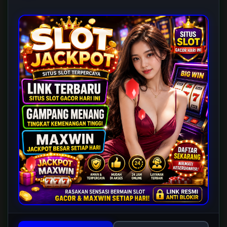
setianya, serta telah mengantongi lisensi resmi
dari PAGCOR sebagai rekomendasi situs
slot
online terupdate dan paling canggih saat ini.
Untuk menghadirkan pengalaman bermain tingkat
tinggi, kami juga bekerja sama secara resmi
dengan provider ternama slot88 guna menyajikan
permainan
slot gampang menang
dengan
persentase winrate mencapai 99.8%. Jadi jangan
ragu lagi, segera bergabung bersama Slot Jackpot
dan raih kesempatan memenangkan hadiah
jackpot bernilai ratusan juta hingga miliaran rupiah
setiap hari. Kami selalu berkomitmen memberikan
deretan keuntungan melimpah melalui berbagai
tawaran promo bonus terbaik, seperti bonus
deposit harian, bonus cashback mingguan, bonus