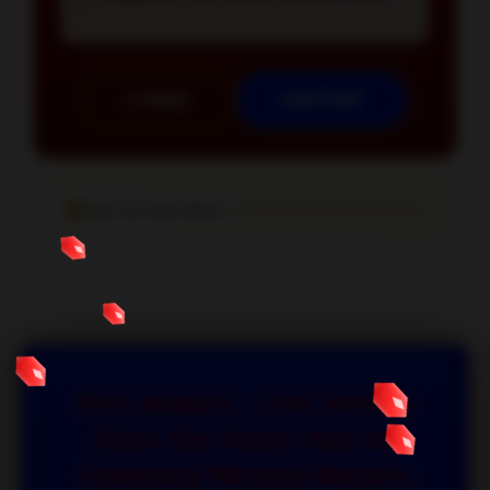
LOGIN
DAFTAR
Situs Slot Gacor Resmi :
Gampang Menang Terbaik 2026.
Layer Popup Close
Slot Jackpot : Link Terbaru
Situs Slot Gacor Hari Ini
Gampang Menang Maxwin