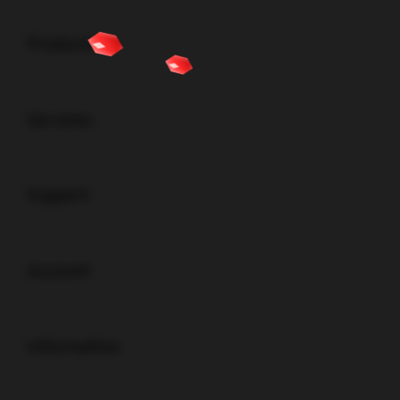
Buka
Footer Navigation
Products
Buka
Services
Buka
Support
Buka
Account
Buka
Information
Buka