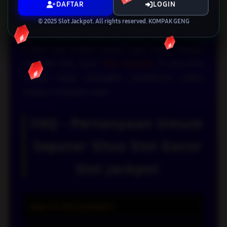
DAFTAR
LOGIN
komisi rollingan, hingga bonus loyalty point yang
sangat menguntungkan bagi para pemain. Situs
© 2025 Slot Jackpot. All rights reserved. KOMPAK GENG
slot Slot Jackpot dapat anda akses dengan sangat
mudah dan praktis kapan saja cukup dengan
mengetik kata kunci
Slot Jackpot
di pencarian
Google lewat perangkat smartphone, tablet,
maupun komputer anda.
FAQ - Pertanyaan Umum
Seputar Situs Slot Gacor
Slot Jackpot
Apa itu Slot Jackpot?