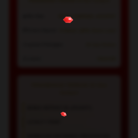
PENAWARAN TERBAIK DI Slot Jackpot
🔥
Win Rate
98.9% GAMPANG JACKPOT
💳
Sistem Deposit
E-Wallet, QRIS, Bank Lokal
⚡
Layanan Pelanggan
24 Jam Online
📱
Lisensi
PAGCOR
PENAWARAN TERBAIK DI Slot
Jackpot
BONUS DEPOSIT 8% (PGSOFT)
LOYALTY POINT
DOWNLOAD APK BONUS FREESPIN 20X