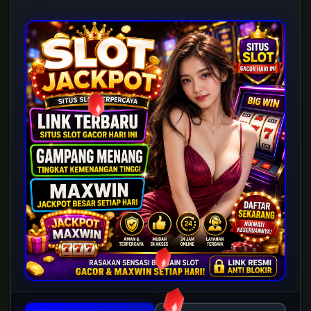
setianya, serta telah mengantongi lisensi resmi
dari PAGCOR sebagai rekomendasi situs
slot
online terupdate dan paling canggih saat ini.
Untuk menghadirkan pengalaman bermain tingkat
tinggi, kami juga bekerja sama secara resmi
dengan provider ternama slot88 guna menyajikan
permainan
slot gampang menang
dengan
persentase winrate mencapai 99.8%. Jadi jangan
ragu lagi, segera bergabung bersama Slot Jackpot
dan raih kesempatan memenangkan hadiah
jackpot bernilai ratusan juta hingga miliaran rupiah
setiap hari. Kami selalu berkomitmen memberikan
deretan keuntungan melimpah melalui berbagai
tawaran promo bonus terbaik, seperti bonus
deposit harian, bonus cashback mingguan, bonus