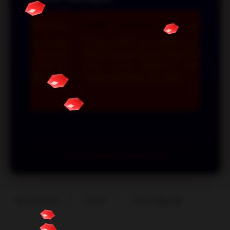
★★★★★
Budi P. — Surabaya
★★★★☆
ang menang yang
Proses deposit dan withdraw super cepat!
ate-nya beneran
Bebas transaksi pakai E-wallet 24 jam penuh
sebentar langsung
tanpa drama. Pelayanan CS-nya juga
ame Slot88!
sangat profesional dan ramah.
© 2026 Slot Jackpot. All rights reserved.
SITUS SLOT
>
SLOT
>
SLOT GACOR