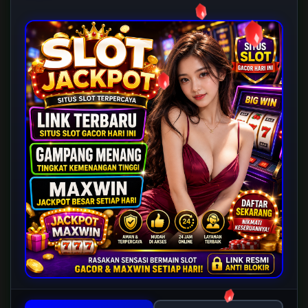
setianya, serta telah mengantongi lisensi resmi
dari PAGCOR sebagai rekomendasi situs
slot
online terupdate dan paling canggih saat ini.
Untuk menghadirkan pengalaman bermain tingkat
tinggi, kami juga bekerja sama secara resmi
dengan provider ternama slot88 guna menyajikan
permainan
slot gampang menang
dengan
persentase winrate mencapai 99.8%. Jadi jangan
ragu lagi, segera bergabung bersama Slot Jackpot
dan raih kesempatan memenangkan hadiah
jackpot bernilai ratusan juta hingga miliaran rupiah
setiap hari. Kami selalu berkomitmen memberikan
deretan keuntungan melimpah melalui berbagai
tawaran promo bonus terbaik, seperti bonus
deposit harian, bonus cashback mingguan, bonus