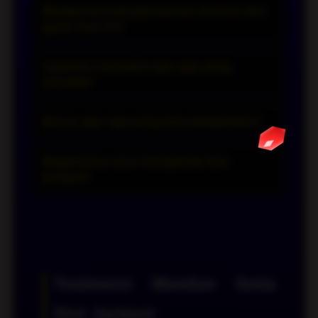
Slot Jackpot adalah situs slot online resmi
Berapa winrate permainan di situs slot
dan terpercaya di Indonesia dengan
gacor hari ini?
pilihan permainan terlengkap. Situs ini
Slot Jackpot bekerja sama dengan provider
dijamin aman karena telah mengantongi
Layanan transaksi apa saja yang
resmi seperti slot88 untuk menghadirkan
lisensi resmi PAGCOR.
tersedia?
permainan slot gacor hari ini gampang
Tersedia layanan pelanggan profesional
menang dengan winrate hingga 99.8%.
Bonus apa saja yang bisa didapatkan?
serta transaksi via Bank dan E-wallet 24
jam nonstop tanpa hambatan, lengkap
Pemain dapat menikmati berbagai promo
Bagaimana cara mengakses Slot
dengan fitur VIP untuk member setia.
menarik seperti Bonus Deposit Harian,
Jackpot?
Cashback Mingguan, Komisi Rollingan,
Cukup ketik Slot Jackpot di pencarian
hingga Bonus Loyalty Point.
Google lewat perangkat smartphone,
tablet, atau komputer Anda akan
menemukan link resmi kami.
Testimoni Member Setia
Slot Jackpot