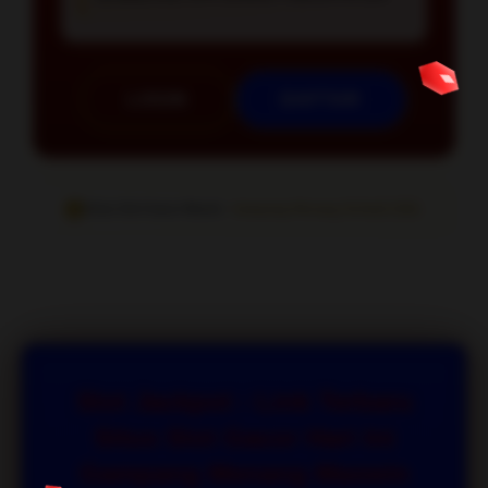
LOGIN
DAFTAR
Situs Slot Gacor Resmi :
Gampang Menang Terbaik 2026.
Layer Popup Close
Slot Jackpot : Link Terbaru
Situs Slot Gacor Hari Ini
Gampang Menang Maxwin