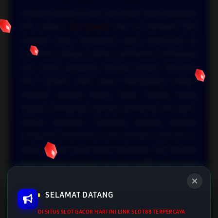
Selamat datang di situs slot online resmi penyedia
link terbaru
slot gacor
hari ini bersama Slot
Jackpot yang merupakan agen terpercaya di
indonesia dengan pilihan permainan terlengkap
dan paling gampang menang jackpot. Bersama
Slot Jackpot anda dapat mewujudkan impian
menjadi jutawan dalam waktu singkat hanya
dengan memainkan deretan permainan slot gacor
pilihan terfavorit. Didukung dengan fasilitas
pelayanan profesional, serta transaksi bank dan e-
wallet 24 jam online tanpa hambatan. Slot Jackpot
telah terbukti sebagai link situs slot88 resmi yang
konsisten memberikan sensasi kemenangan
jackpot maxwin hingga ke tingkat maksimal,
SELAMAT DATANG
lengkap dengan ketersediaan fitur VIP paling
DI SITUS SLOT GACOR HARI INI LINK SLOT88 TERPERCAYA
mutakhir untuk memanjakan seluruh member