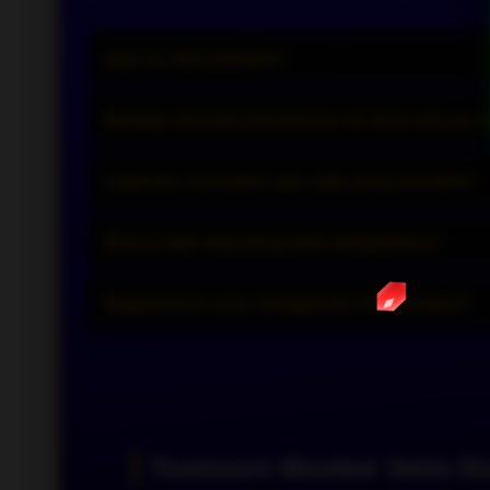
Apa itu Slot Jackpot?
Slot Jackpot adalah situs slot online resmi 
Berapa winrate permainan di situs slot gacor
mengantongi lisensi resmi PAGCOR.
Slot Jackpot bekerja sama dengan provider r
Layanan transaksi apa saja yang tersedia?
hingga 99.8%.
Tersedia layanan pelanggan profesional serta
Bonus apa saja yang bisa didapatkan?
setia.
Pemain dapat menikmati berbagai promo menar
Bagaimana cara mengakses Slot Jackpot?
Cukup ketik Slot Jackpot di pencarian Google
Testimoni Member Setia Sl