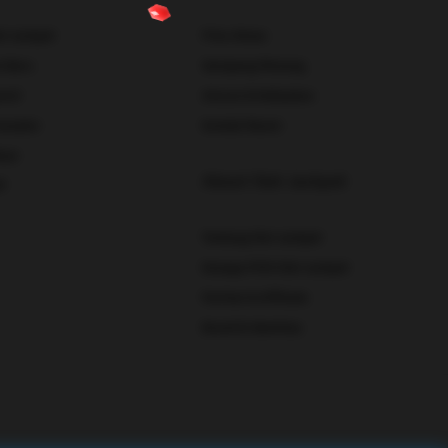
t Jackpot
Fitur Akses
n Baru
Gampang Menang
ord
Aturan & Kebijakan
ansaksi
Kontak Resmi
kasi
About Slot Jackpot
P
Tentang Slot Jackpot
Kenapa Pilih Slot Jackpot
Partner & Affiliate
Brand & Identitas