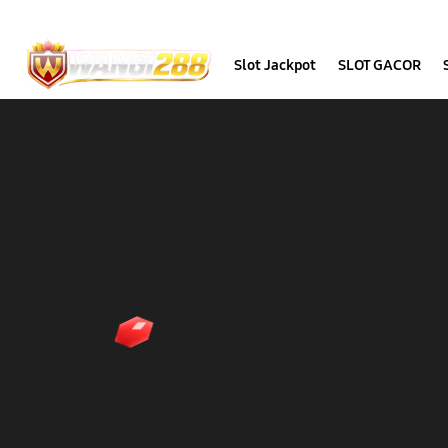
Skip
to
content
Slot Jackpot
SLOT GACOR