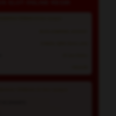
US SLOT ONLINE RESMI
AWARAN TERBAIK DI Slot Jackpot
98.9% GAMPANG JACKPOT
E-Wallet, QRIS, Bank Lokal
n
24 Jam Online
PAGCOR
ARAN TERBAIK DI Slot Jackpot
 8% (PGSOFT)