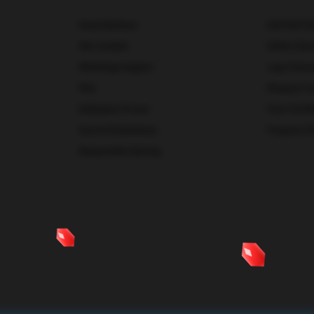
Pusat Bantuan
DAFTAR Slo
Slot Jackpot
Daftar Aku
WhatsApp Support
Lupa Passw
FAQ
Riwayat Tr
Kebijakan Privasi
Fitur Verifi
Syarat & Ketentuan
Program VI
Responsible Gaming