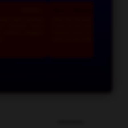
★★★★☆
Dewi L. — Makassar
★★★★★
dapat perlakuan
Akses situs slot gacor hari ini praktis banget.
limpah. Bonus
Cukup cari Slot Jackpot di Google lewat HP,
back mingguan
langsung kebuka lancar tanpa lemot. Pilihan
game-nya juga lengkap banget.
Information