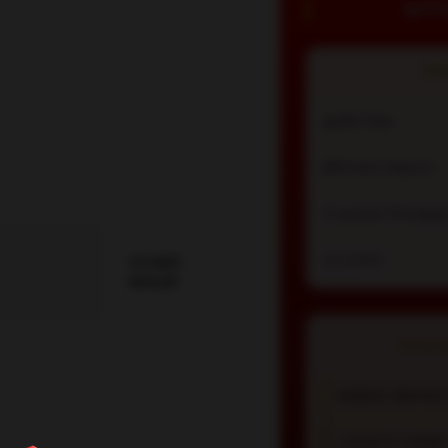
SIT
PEN
🔥
Win Rate
💳
Sistem Deposit
⚡
Layanan Pelangga
📱
Lisensi
+4 lebih
banyak
PENAW
BONUS DEPOSIT
LOYALTY POINT