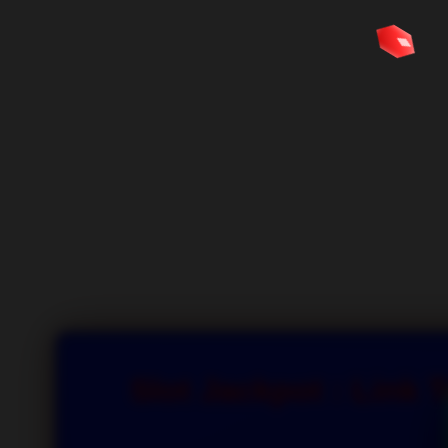
Layer Popup Close
Slot Jackpot : Link