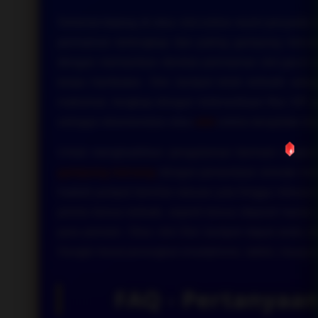
Selamat datang di situs slot online resmi penyedia 
permainan terlengkap dan paling gampang menan
dengan memainkan deretan permainan slot gacor pili
tanpa hambatan. Slot Jackpot telah terbukti seb
maksimal, lengkap dengan ketersediaan fitur VIP 
sebagai rekomendasi situs
slot
online terupdate dan
Untuk menghadirkan pengalaman bermain tingkat 
gampang menang
dengan persentase winrate men
hadiah jackpot bernilai ratusan juta hingga milia
promo bonus terbaik, seperti bonus deposit haria
para pemain. Situs slot Slot Jackpot dapat anda
Google lewat perangkat smartphone, tablet, maupu
FAQ - Pertanyaan