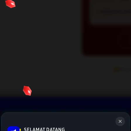
DOWNLOAD APK
Situs S
 Terbaru Situs Slot Gacor Har
Maxwin
SELAMAT DATANG