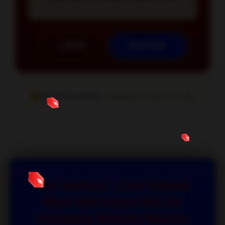
LOGIN
DAFTAR
Situs Slot Gacor Resmi :
Gampang Menang Terbaik 2026.
Layer Popup Close
Slot Jackpot : Link Terbaru
Situs Slot Gacor Hari Ini
Gampang Menang Maxwin