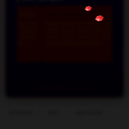
★★★★★
Budi P. — Surabaya
★★★★☆
ang menang yang
Proses deposit dan withdraw super cepat!
ate-nya beneran
Bebas transaksi pakai E-wallet 24 jam penuh
sebentar langsung
tanpa drama. Pelayanan CS-nya juga
me Slot88!
sangat profesional dan ramah.
© 2026 Slot Jackpot. All rights reserved.
SITUS SLOT
>
SLOT
>
SLOT GACOR