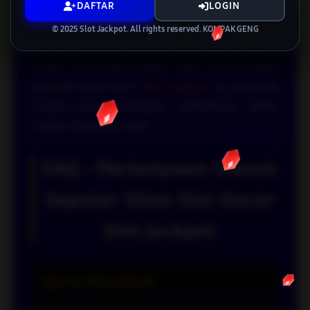
DAFTAR
LOGIN
komisi rollingan, hingga bonus loyalty point yang
sangat menguntungkan bagi para pemain. Situs
© 2025 Slot Jackpot. All rights reserved. KOMPAK GENG
slot Slot Jackpot dapat anda akses dengan sangat
mudah dan praktis kapan saja cukup dengan
mengetik kata kunci
Slot Jackpot
di pencarian
Google lewat perangkat smartphone, tablet,
maupun komputer anda.
FAQ - Pertanyaan Umum
Seputar Situs Slot Gacor
Slot Jackpot
Apa itu Slot Jackpot?