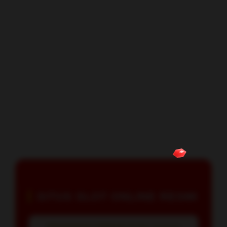
Slot Jackpot : Link
Terbaru Situs Slot Gacor
Hari Ini Gampang Menang
Maxwin
SITUS SLOT ONLINE RESMI