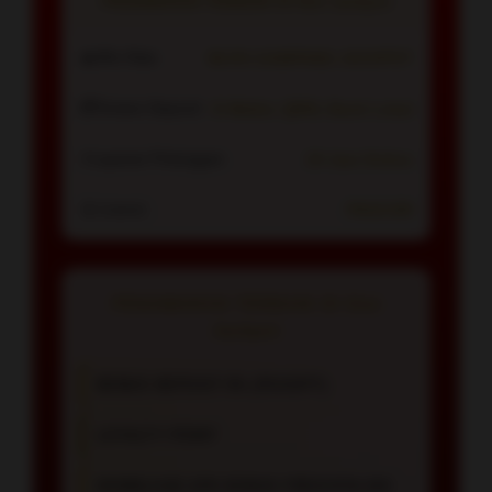
PENAWARAN TERBAIK DI Slot Jackpot
🔥
Win Rate
98.9% GAMPANG JACKPOT
💳
Sistem Deposit
E-Wallet, QRIS, Bank Lokal
⚡
Layanan Pelanggan
24 Jam Online
📱
Lisensi
PAGCOR
PENAWARAN TERBAIK DI Slot
Jackpot
BONUS DEPOSIT 8% (PGSOFT)
LOYALTY POINT
DOWNLOAD APK BONUS FREESPIN 20X