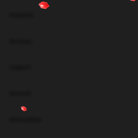
Buka
Footer Navigation
Products
Buka
Services
Buka
Support
Buka
Account
Buka
Information
Buka