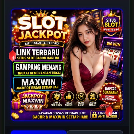
setianya, serta telah mengantongi lisensi resmi
dari PAGCOR sebagai rekomendasi situs
slot
online terupdate dan paling canggih saat ini.
Untuk menghadirkan pengalaman bermain tingkat
tinggi, kami juga bekerja sama secara resmi
dengan provider ternama slot88 guna menyajikan
permainan
slot gampang menang
dengan
persentase winrate mencapai 99.8%. Jadi jangan
ragu lagi, segera bergabung bersama Slot Jackpot
dan raih kesempatan memenangkan hadiah
jackpot bernilai ratusan juta hingga miliaran rupiah
setiap hari. Kami selalu berkomitmen memberikan
deretan keuntungan melimpah melalui berbagai
tawaran promo bonus terbaik, seperti bonus
deposit harian, bonus cashback mingguan, bonus