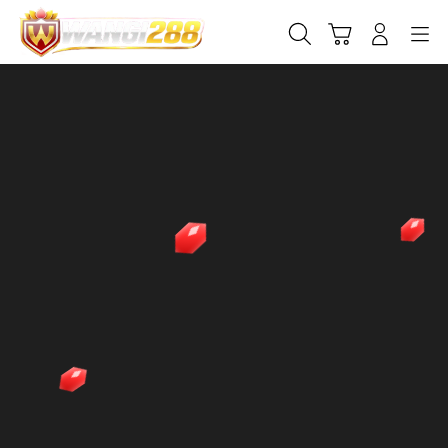
Skip
to
Cari
Troli
Login
Navigation
content